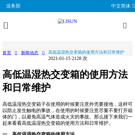
业务部
中文简体
产品展示
高低温湿热交变箱的使用方法和日常维护
首页
新闻动态
2021-01-15
2128 次
照明与光度测试
行业应用
高低温湿热交变箱的使用方法
分布光度计系统
EMC电磁兼容
LED与灯具测试方案
相关标准
积分球光谱辐射计系统
和日常维护
EMI电磁干扰测试系统
LM-79与LM-80测试方案
环境试验箱
GB 中国国家标准
成功案例
LED老化与热阻测试
EMS电磁抗扰度测试仪
LED驱动测试方案
高低温湿热试验箱
电气安规测试
IEC国际电工委员会
高低温湿热交变箱子在使用的时候要注意外壳要接地，这样可
关于力汕
光生物安全与蓝光危害
交流与直流测试电源
家用电器测试方案
IP防水防尘测试设备
以防止发生触电的事故，在使用的时候要注意尽量不要打开箱
阻燃与防火测试设备
机械力学与量规
ISO国际标准化组织
体的门，以避免高温气体造成火灾的事故。那么接下来我们一
电子目录
其他LED测试设备
联系我们
移动与网络测试方案
耐候与腐蚀测试
安规测试仪
起来看看高低温湿热交变箱的使用方法和日常维护。
机械力学测试机
CIE国际照明委员会
材料与光学分析
新闻动态
汽车电子测试方案
一、高低温湿热交变箱的使用方法
电子元器件测试