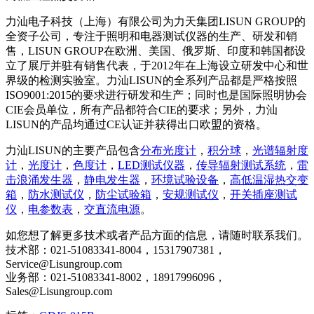
力汕电子科技（上海）有限公司为力天集团LISUN GROUP的
全资子公司，专注于照明和电器测试仪器的生产、研发和销
售，LISUN GROUP在欧洲、美国、俄罗斯、印度和韩国都设
立了展厅并驻有销售代表，于2012年在上海设立研发中心和世
界级的检测实验室。力汕LISUN的全系列产品都是严格按照
ISO9001:2015的要求进行研发和生产；同时也是国际照明协会
CIE会员单位，所有产品都符合CIE的要求；另外，力汕
LISUN的产品均通过CE认证并获得出口欧盟的资格。
力汕LISUN的主要产品包含
分布光度计
，
积分球
，
光谱辐射度
计
，
光度计
，
色度计
，
LED测试仪器
，
传导辐射测试系统
，
雷
击浪涌发生器
，
静电发生器
，
环境试验设备
，
高低温湿热交变
箱
，
防水测试仪
，
防尘试验箱
，
安规测试仪
，
开关插座测试
仪
，
电参数表
，
交直流电源
。
如您想了解更多技术或者产品方面的信息，请随时联系我们。
技术部：021-51083341-8004，15317907381，
Service@Lisungroup.com
业务部：021-51083341-8002，18917996096，
Sales@Lisungroup.com