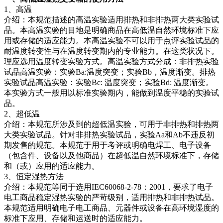
插头插座与线缆测试
EN欧洲标准
RoHS与元素分析仪
1、高温
关于我们
音视频与IT测试方案
标准试验指与探针
介绍：本规范描述的高温实验适用排热和非排热两大类实验试
插头插座量规
UL美国标准
颜色与光泽度测试仪
品。本高温实验的目地是明确商品在高低温自然环境标准下应
线缆测试方案
用或存储的适应能力。本高温实验不可以用于点评实验试品的
其他分析仪
耐温度转变性与在温度转变期内的专业能力。在这类状况下。
插头插座测试方案
理应选用温度转变实验方式。高温实验方式分成：非排热实验
试品高温实验：实验Ba:温度突变；实验Bb，温度渐变。排热
电源开关测试方案
实验试品高温实验：实验Bc: 温度突变；实验Bd: 温度渐变。
本实验方式一般用以标准实验期内，能做到温度平稳的实验试
变压器测试方案
品。
电动玩具测试方案
2、超低温
介绍：本规范所涉及到的超低温实验，可用于非排热和排热两
电表测试方案
大类实验试品。针对非排热实验试品，实验Aa和Ab不违反初
期发售的规范。本规范于用于考评或明确电焊工、电子设备
电动工具测试方案
（包含件、设备以及他商品）在超低温自然环境标准下，存储
和（或）应用的适应能力。
3、恒定湿热方法
介绍：本规范等同于选用IEC60068-2-78：2001，要求了电子
电工商品稳定湿热实验的严苛级别，适用排热和非排热试品。
本规范适用明确电子电工商品、元器件或设备在高环境湿度的
标准下应用、存储和运送时的适应能力。