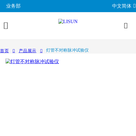
业务部
中文简体
产品展示
灯管不对称脉冲试验仪
首页
产品展示
照明与光度测试
行业应用
分布光度计系统
EMC电磁兼容
LED与灯具测试方案
相关标准
积分球光谱辐射计系统
EMI电磁干扰测试系统
LM-79与LM-80测试方案
环境试验箱
GB 中国国家标准
成功案例
LED老化与热阻测试
EMS电磁抗扰度测试仪
LED驱动测试方案
高低温湿热试验箱
电气安规测试
IEC国际电工委员会
关于力汕
光生物安全与蓝光危害
交流与直流测试电源
家用电器测试方案
IP防水防尘测试设备
阻燃与防火测试设备
机械力学与量规
ISO国际标准化组织
电子目录
其他LED测试设备
联系我们
移动与网络测试方案
耐候与腐蚀测试
安规测试仪
机械力学测试机
CIE国际照明委员会
材料与光学分析
新闻动态
汽车电子测试方案
电子元器件测试