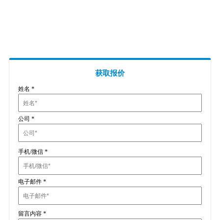
插头插座与线缆测试
EN欧洲标准
RoHS与元素分析仪
关于我们
音视频与IT测试方案
标准试验指与探针
插头插座量规
UL美国标准
颜色与光泽度测试仪
线缆测试方案
其他分析仪
插头插座测试方案
电源开关测试方案
获取报价
姓名
*
变压器测试方案
电动玩具测试方案
公司
*
电表测试方案
电动工具测试方案
手机/微信
*
电子邮件
*
留言内容
*