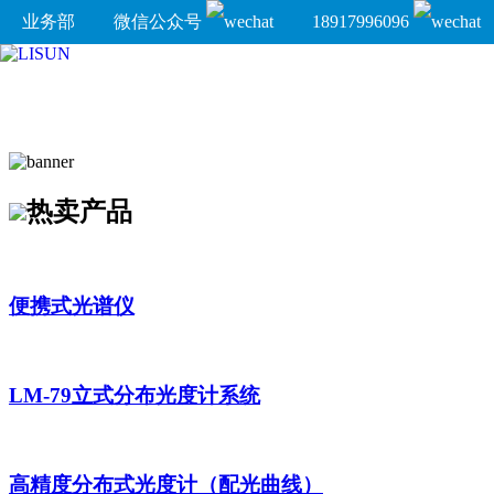
业务部
微信公众号
18917996096
热卖产品
便携式光谱仪
LM-79立式分布光度计系统
高精度分布式光度计（配光曲线）