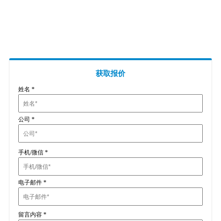
插头插座与线缆测试
EN欧洲标准
RoHS与元素分析仪
关于我们
音视频与IT测试方案
标准试验指与探针
插头插座量规
UL美国标准
颜色与光泽度测试仪
线缆测试方案
其他分析仪
插头插座测试方案
电源开关测试方案
获取报价
姓名
*
变压器测试方案
电动玩具测试方案
公司
*
电表测试方案
电动工具测试方案
手机/微信
*
电子邮件
*
留言内容
*