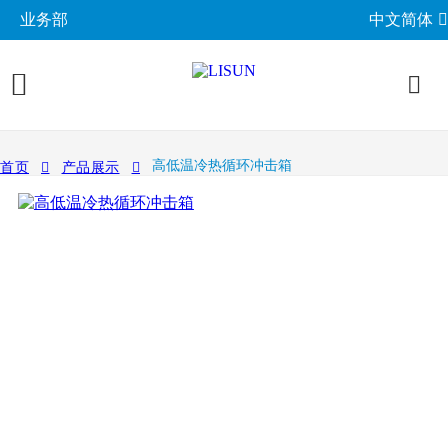
业务部
中文简体
产品展示
高低温冷热循环冲击箱
首页
产品展示
照明与光度测试
行业应用
分布光度计系统
EMC电磁兼容
LED与灯具测试方案
相关标准
积分球光谱辐射计系统
EMI电磁干扰测试系统
LM-79与LM-80测试方案
环境试验箱
GB 中国国家标准
成功案例
LED老化与热阻测试
EMS电磁抗扰度测试仪
LED驱动测试方案
高低温湿热试验箱
电气安规测试
IEC国际电工委员会
关于力汕
光生物安全与蓝光危害
交流与直流测试电源
家用电器测试方案
IP防水防尘测试设备
阻燃与防火测试设备
机械力学与量规
ISO国际标准化组织
电子目录
其他LED测试设备
联系我们
移动与网络测试方案
耐候与腐蚀测试
安规测试仪
机械力学测试机
CIE国际照明委员会
材料与光学分析
新闻动态
汽车电子测试方案
电子元器件测试