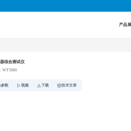
产品
器综合测试仪
 WT5000
格参数
视频
下载
技术文章
IEC60929
IEC60969
GB/