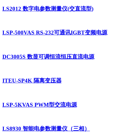
插头插座与线缆测试
EN欧洲标准
RoHS与元素分析仪
关于我们
LS2012 数字电参数测量仪(交直流型)
音视频与IT测试方案
标准试验指与探针
插头插座量规
UL美国标准
颜色与光泽度测试仪
线缆测试方案
其他分析仪
LSP-500VAS RS-232可通讯IGBT变频电源
插头插座测试方案
电源开关测试方案
变压器测试方案
DC3005S 数显可调恒流恒压直流电源
电动玩具测试方案
电表测试方案
ITEU-SP4K 隔离变压器
电动工具测试方案
LSP-5KVAS PWM型交流电源
LS8930 智能电参数测量仪（三相）