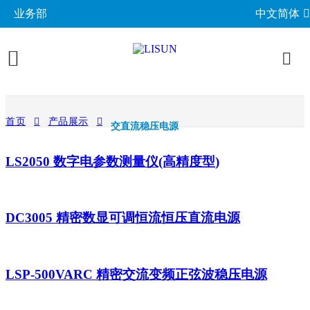
业务部
中文简体
产品展示
首页
产品展示
交直流稳压电源
照明与光度测试
行业应用
LS2050 数字电参数测量仪(高精度型)
分布光度计系统
EMC电磁兼容
LED与灯具测试方案
相关标准
积分球光谱辐射计系统
EMI电磁干扰测试系统
LM-79与LM-80测试方案
环境试验箱
GB 中国国家标准
成功案例
DC3005 精密数显可调恒流恒压直流电源
LED老化与热阻测试
EMS电磁抗扰度测试仪
LED驱动测试方案
高低温湿热试验箱
电气安规测试
IEC国际电工委员会
关于力汕
光生物安全与蓝光危害
交流与直流测试电源
家用电器测试方案
IP防水防尘测试设备
阻燃与防火测试设备
机械力学与量规
ISO国际标准化组织
电子目录
LSP-500VARC 精密交流变频正弦波稳压电源
其他LED测试设备
联系我们
移动与网络测试方案
耐候与腐蚀测试
安规测试仪
机械力学测试机
CIE国际照明委员会
材料与光学分析
新闻动态
汽车电子测试方案
电子元器件测试