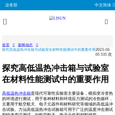
业务部
中文简体
产品展示
首页
新闻动态
2023-10-
探究高低温热冲击箱与试验室在材料性能测试中的重要作用
照明与光度测试
行业应用
05
535 次
分布光度计系统
EMC电磁兼容
LED与灯具测试方案
相关标准
探究高低温热冲击箱与试验室
积分球光谱辐射计系统
EMI电磁干扰测试系统
LM-79与LM-80测试方案
环境试验箱
GB 中国国家标准
在材料性能测试中的重要作用
成功案例
LED老化与热阻测试
EMS电磁抗扰度测试仪
LED驱动测试方案
高低温湿热试验箱
电气安规测试
IEC国际电工委员会
关于力汕
光生物安全与蓝光危害
交流与直流测试电源
高低温热冲击箱
是现代可靠性实验室主要设备，模拟变冷变热
家用电器测试方案
IP防水防尘测试设备
阻燃与防火测试设备
机械力学与量规
ISO国际标准化组织
的环境进行测试，用于各种材料和环境应力测试的冷热循环，
电子目录
其他LED测试设备
联系我们
移动与网络测试方案
耐候与腐蚀测试
主要用于航空航天、电子元器件和材料研究等领域的高低温冲
安规测试仪
机械力学测试机
CIE国际照明委员会
材料与光学分析
击试验。力汕高低温热冲击试验箱可用于广泛的温度冲击测试
新闻动态
汽车电子测试方案
电子元器件测试
和快速变温测试，如航空航天、电子元件和材料研究。