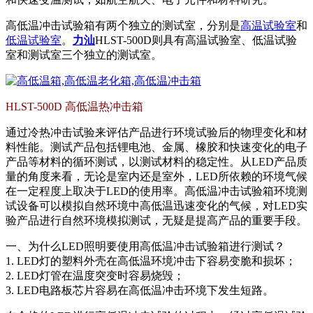
插头插座与线缆测试
EN欧洲标准
RoHS与元素分析仪
关于我们
音视频与IT测试方案
高低温冲击试验箱有两个独立的测试室，分别是
高温试验室
和
标准试验指与探针
插头插座量规
UL美国标准
颜色与光泽度测试仪
低温试验室
。
力汕
HLST-500D则具有高温试验室、低温试验
线缆测试方案
室和测试室三个独立的测试室。
其他分析仪
插头插座测试方案
电源开关测试方案
HLST-500D 高低温热冲击箱
变压器测试方案
通过冷热冲击试验来评估产品进行环境试验后的物理变化和材
料性能。测试产品包括锂电池、金属、橡胶和快速变化的电子
电动玩具测试方案
产品等材料的循环测试，以测试材料的稳定性。从LED产品质
量的角度来看，无论是室内还是室外，LED所依赖的环境气候
电表测试方案
在一定程度上取决于LED的使用率。高低温冲击试验箱环境测
试设备可以模拟自然环境中高低温迅速变化的气候，对LED实
电动工具测试方案
验产品进行自然环境模拟测试，无疑是提高产品的重要手段。
一、为什么LED照明要使用高低温冲击试验箱进行测试？
1. LED灯的塑料外壳在高低温环境冲击下容易变脆和损坏；
2. LED灯管在温度突变时容易烧毁；
3. LED电路板芯片容易在高低温冲击环境下发生短路。