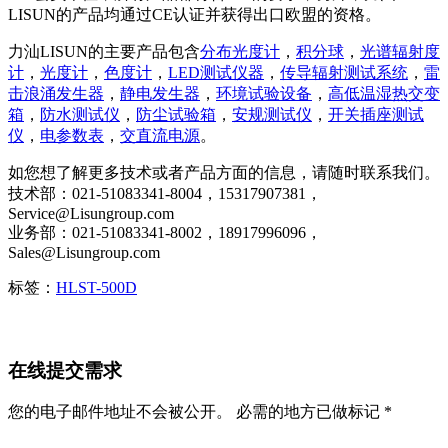
LISUN的产品均通过CE认证并获得出口欧盟的资格。
力汕LISUN的主要产品包含
分布光度计
，
积分球
，
光谱辐射度
计
，
光度计
，
色度计
，
LED测试仪器
，
传导辐射测试系统
，
雷
击浪涌发生器
，
静电发生器
，
环境试验设备
，
高低温湿热交变
箱
，
防水测试仪
，
防尘试验箱
，
安规测试仪
，
开关插座测试
仪
，
电参数表
，
交直流电源
。
如您想了解更多技术或者产品方面的信息，请随时联系我们。
技术部：021-51083341-8004，15317907381，
Service@Lisungroup.com
业务部：021-51083341-8002，18917996096，
Sales@Lisungroup.com
标签：
HLST-500D
在线提交需求
您的电子邮件地址不会被公开。 必需的地方已做标记 *