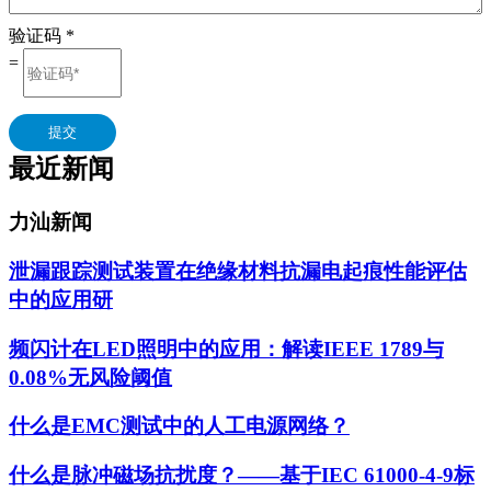
验证码
*
=
提交
最近新闻
力汕新闻
泄漏跟踪测试装置在绝缘材料抗漏电起痕性能评估
中的应用研
频闪计在LED照明中的应用：解读IEEE 1789与
0.08%无风险阈值
什么是EMC测试中的人工电源网络？
什么是脉冲磁场抗扰度？——基于IEC 61000-4-9标