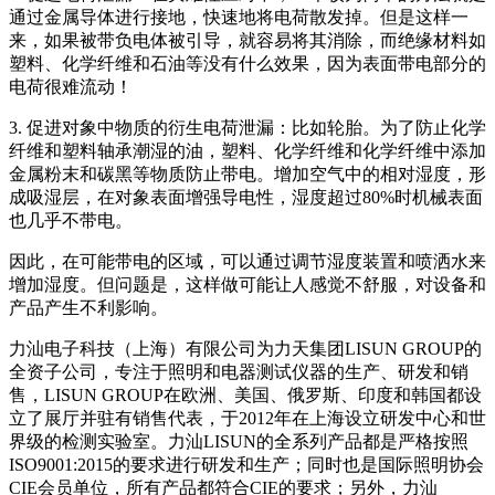
通过金属导体进行接地，快速地将电荷散发掉。但是这样一
来，如果被带负电体被引导，就容易将其消除，而绝缘材料如
塑料、化学纤维和石油等没有什么效果，因为表面带电部分的
电荷很难流动！
3. 促进对象中物质的衍生电荷泄漏：比如轮胎。为了防止化学
纤维和塑料轴承潮湿的油，塑料、化学纤维和化学纤维中添加
金属粉末和碳黑等物质防止带电。增加空气中的相对湿度，形
成吸湿层，在对象表面增强导电性，湿度超过80%时机械表面
也几乎不带电。
因此，在可能带电的区域，可以通过调节湿度装置和喷洒水来
增加湿度。但问题是，这样做可能让人感觉不舒服，对设备和
产品产生不利影响。
力汕电子科技（上海）有限公司为力天集团LISUN GROUP的
全资子公司，专注于照明和电器测试仪器的生产、研发和销
售，LISUN GROUP在欧洲、美国、俄罗斯、印度和韩国都设
立了展厅并驻有销售代表，于2012年在上海设立研发中心和世
界级的检测实验室。力汕LISUN的全系列产品都是严格按照
ISO9001:2015的要求进行研发和生产；同时也是国际照明协会
CIE会员单位，所有产品都符合CIE的要求；另外，力汕