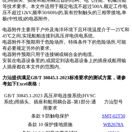
统)用插头、插座和船用耦合器的结构、电气性能、机械性能
插头插座与线缆测试
EN欧洲标准
RoHS与元素分析仪
等技术要求。本文件适用于额定电流不超过500A,额定工作电
关于我们
音视频与IT测试方案
标准试验指与探针
插头插座量规
UL美国标准
压不超过12kV,频率50/60Hz的,装有控制触头的三相带接地,单
颜色与光泽度测试仪
极(中性线)的电器附件。
线缆测试方案
其他分析仪
电器附件主要用于户外及海洋环境下且环境温度介于一25℃和
插头插座测试方案
45℃之间,实现船舶连接到高压岸电供电系统。
电器附件不预期用于危险场所。特殊条件下的危险场所,可能
电源开关测试方案
有必要规定另外的要求。
电器附件预期只用于连接锎或铜合金的电缆。
变压器测试方案
安装在电器设备里的,或固定到该电器设备上的插座或船用输
人插座都在本文件的范围内。
电动玩具测试方案
力汕提供满足GB/T 30845.1-2023标准要求的测试方案，请参
电表测试方案
考如下Excel表格：
电动工具测试方案
GB/T 30845.1-2023 高压岸电连接系统(HVSC
系统)用插头、插座和船用耦合器–第1部分:通
力汕型号
用要求
条款 9 防触电保护
SMT-02T50
条款 10 保护接地措施
WB2678A