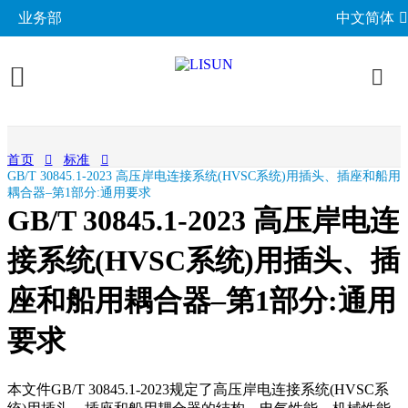
业务部
中文简体
产品展示
首页
标准
GB/T 30845.1-2023 高压岸电连接系统(HVSC系统)用插头、插座和船用
照明与光度测试
行业应用
耦合器–第1部分:通用要求
GB/T 30845.1-2023 高压岸电连
分布光度计系统
EMC电磁兼容
LED与灯具测试方案
相关标准
接系统(HVSC系统)用插头、插
积分球光谱辐射计系统
EMI电磁干扰测试系统
LM-79与LM-80测试方案
环境试验箱
GB 中国国家标准
成功案例
LED老化与热阻测试
座和船用耦合器–第1部分:通用
EMS电磁抗扰度测试仪
LED驱动测试方案
高低温湿热试验箱
电气安规测试
IEC国际电工委员会
关于力汕
光生物安全与蓝光危害
交流与直流测试电源
家用电器测试方案
要求
IP防水防尘测试设备
阻燃与防火测试设备
机械力学与量规
ISO国际标准化组织
电子目录
其他LED测试设备
联系我们
移动与网络测试方案
耐候与腐蚀测试
安规测试仪
机械力学测试机
CIE国际照明委员会
材料与光学分析
本文件GB/T 30845.1-2023规定了高压岸电连接系统(HVSC系
新闻动态
汽车电子测试方案
电子元器件测试