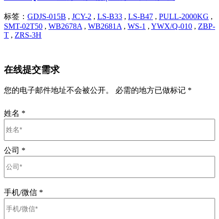
标签：
GDJS-015B
,
JCY-2
,
LS-B33
,
LS-B47
,
PULL-2000KG
,
SMT-02T50
,
WB2678A
,
WB2681A
,
WS-1
,
YWX/Q-010
,
ZBP-
T
,
ZRS-3H
在线提交需求
您的电子邮件地址不会被公开。 必需的地方已做标记 *
姓名
*
公司
*
手机/微信
*