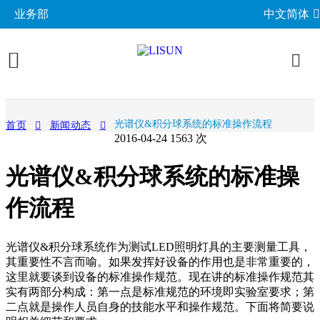
业务部
中文简体
产品展示
光谱仪&积分球系统的标准操作流程
首页
新闻动态
2016-04-24
1563 次
照明与光度测试
行业应用
光谱仪&积分球系统的标准操
分布光度计系统
EMC电磁兼容
LED与灯具测试方案
相关标准
积分球光谱辐射计系统
作流程
EMI电磁干扰测试系统
LM-79与LM-80测试方案
环境试验箱
GB 中国国家标准
成功案例
LED老化与热阻测试
EMS电磁抗扰度测试仪
LED驱动测试方案
高低温湿热试验箱
电气安规测试
IEC国际电工委员会
光谱仪&积分球系统作为测试LED照明灯具的主要测量工具，
关于力汕
光生物安全与蓝光危害
交流与直流测试电源
家用电器测试方案
IP防水防尘测试设备
其重要性不言而喻。如果发挥好设备的作用也是非常重要的，
阻燃与防火测试设备
机械力学与量规
ISO国际标准化组织
这里就要谈到设备的标准操作规范。现在讲的标准操作规范其
电子目录
其他LED测试设备
联系我们
移动与网络测试方案
耐候与腐蚀测试
安规测试仪
实有两部分构成：第一点是标准规范的环境即实验室要求；第
机械力学测试机
CIE国际照明委员会
材料与光学分析
二点就是操作人员自身的技能水平和操作规范。下面将简要说
新闻动态
汽车电子测试方案
电子元器件测试