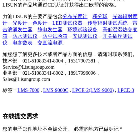
LISUN的产品均通过CE认证并获得出口欧盟的资格。
力汕LISUN的主要产品包含
分布光度计
，
积分球
，
光谱辐射度
计
，
光度计
，
色度计
，
LED测试仪器
，
传导辐射测试系统
，
雷
击浪涌发生器
，
静电发生器
，
环境试验设备
，
高低温湿热交变
箱
，
防水测试仪
，
防尘试验箱
，
安规测试仪
，
开关插座测试
仪
，
电参数表
，
交直流电源
。
如您想了解更多技术或者产品方面的信息，请随时联系我们。
技术部：021-51083341-8004，15317907381，
Service@Lisungroup.com
业务部：021-51083341-8002，18917996096，
Sales@Lisungroup.com
标签：
LMS-7000
,
LMS-9000C
,
LPCE-2(LMS-9000)
,
LPCE-3
在线提交需求
您的电子邮件地址不会被公开。 必需的地方已做标记 *