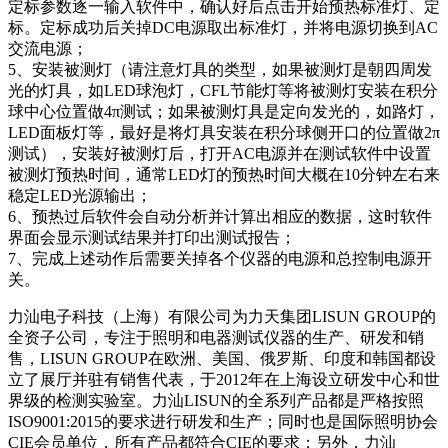
定标参数逐一输入软件中，确认好后点击开始预热标准灯、定
标。定标成功后关掉DC电源取出标准灯，并将电源切换到AC
交流电源；
5、安装被测灯（请注意灯具的类型，如果被测灯是朝四周发
光的灯具，如LED球泡灯，CFL节能灯等将被测灯安装在积分
球中心位置做4π测试；如果被测灯具是定向发光的，如路灯，
LED面板灯等，最好是将灯具安装在积分球侧开口的位置做2π
测试），安装好被测灯后，打开AC电源并在测试软件中设置
被测灯预热时间，通常LED灯的预热时间大概在10分钟左右来
稳定LED光源输出；
6、预热过后软件会自动分析并计算出相应的数据，这时软件
界面会显示测试结果并打印出测试报告；
7、完成上述动作后需要关掉各个仪器的电源和总控制电源开
关。
力汕电子科技（上海）有限公司为力天集团LISUN GROUP的
全资子公司，专注于照明和电器测试仪器的生产、研发和销
售，LISUN GROUP在欧洲、美国、俄罗斯、印度和韩国都设
立了展厅并驻有销售代表，于2012年在上海设立研发中心和世
界级的检测实验室。力汕LISUN的全系列产品都是严格按照
ISO9001:2015的要求进行研发和生产；同时也是国际照明协会
CIE会员单位，所有产品都符合CIE的要求；另外，力汕