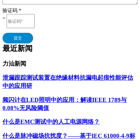
验证码
*
=
提交
最近新闻
力汕新闻
泄漏跟踪测试装置在绝缘材料抗漏电起痕性能评估
中的应用研
频闪计在LED照明中的应用：解读IEEE 1789与
0.08%无风险阈值
什么是EMC测试中的人工电源网络？
什么是脉冲磁场抗扰度？——基于IEC 61000-4-9标