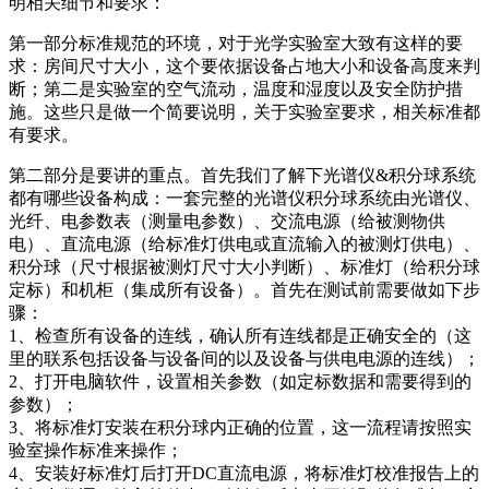
明相关细节和要求：
插头插座与线缆测试
EN欧洲标准
RoHS与元素分析仪
关于我们
音视频与IT测试方案
标准试验指与探针
第一部分标准规范的环境，对于光学实验室大致有这样的要
插头插座量规
UL美国标准
颜色与光泽度测试仪
求：房间尺寸大小，这个要依据设备占地大小和设备高度来判
线缆测试方案
断；第二是实验室的空气流动，温度和湿度以及安全防护措
其他分析仪
施。这些只是做一个简要说明，关于实验室要求，相关标准都
插头插座测试方案
有要求。
电源开关测试方案
第二部分是要讲的重点。首先我们了解下光谱仪&积分球系统
都有哪些设备构成：一套完整的光谱仪积分球系统由光谱仪、
变压器测试方案
光纤、电参数表（测量电参数）、交流电源（给被测物供
电）、直流电源（给标准灯供电或直流输入的被测灯供电）、
电动玩具测试方案
积分球（尺寸根据被测灯尺寸大小判断）、标准灯（给积分球
定标）和机柜（集成所有设备）。首先在测试前需要做如下步
电表测试方案
骤：
电动工具测试方案
1、检查所有设备的连线，确认所有连线都是正确安全的（这
里的联系包括设备与设备间的以及设备与供电电源的连线）；
2、打开电脑软件，设置相关参数（如定标数据和需要得到的
参数）；
3、将标准灯安装在积分球内正确的位置，这一流程请按照实
验室操作标准来操作；
4、安装好标准灯后打开DC直流电源，将标准灯校准报告上的