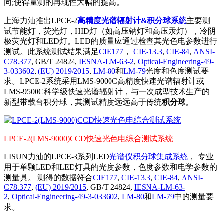
同;使得量测的再现性大幅的提高。
上海力汕推出LPCE-2
高精度光谱辐射计&积分球系统
主要测
试节能灯，荧光灯，HID灯（如高压钠灯和高压汞灯），冷阴
极荧光灯和LED灯。LED的质量应通过检查其光色电参数进行
测试。此系统测试结果满足
CIE177
，
CIE-13.3
,
CIE-84
,
ANSI-
C78.377
, GB/T 24824,
IESNA-LM-63-2
,
Optical-Engineering-49-
3-033602
,
(EU) 2019/2015
,
LM-80
和
LM-79
光度和色度测试要
求。LPCE-2系统采用LMS-9000C高精度快速光谱辐射计或
LMS-9500C科学级快速光谱辐射计，与一次成型技术生产的
新型带载台积分球，其测试精度远远高于传统
积分球
。
LPCE-2(LMS-9000)CCD快速光色电综合测试系统
LISUN力汕的LPCE-3系列LED
光谱仪积分球集成系统
， 专业
用于单颗LED和LED灯具的光度参数，色度参数和电学参数的
测量具。 测得的数据符合
CIE177
,
CIE-13.3
,
CIE-84
,
ANSI-
C78.377
,
(EU) 2019/2015
, GB/T 24824,
IESNA-LM-63-
2
,
Optical-Engineering-49-3-033602
,
LM-80
和
LM-79
中的测量要
求。