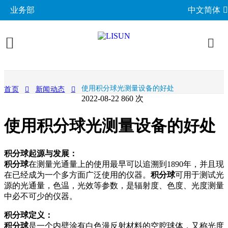
业务部
中文简体
产品展示
使用积分球光测量设备的好处
首页
新闻动态
2022-08-22
860 次
照明与光度测试
行业应用
使用积分球光测量设备的好处
分布光度计系统
EMC电磁兼容
LED与灯具测试方案
相关标准
积分球光谱辐射计系统
EMI电磁干扰测试系统
LM-79与LM-80测试方案
环境试验箱
GB 中国国家标准
成功案例
积分球起源与发展：
LED老化与热阻测试
EMS电磁抗扰度测试仪
积分球
在测量光通量上的使用最早可以追溯到1890年，并且现
LED驱动测试方案
高低温湿热试验箱
电气安规测试
IEC国际电工委员会
在已经成为一个多方面广泛使用的仪器。
积分球
可用于测试光
关于力汕
光生物安全与蓝光危害
交流与直流测试电源
家用电器测试方案
源的光通量，色温，光效等参数，是辐射度、色度、光度测量
IP防水防尘测试设备
阻燃与防火测试设备
机械力学与量规
ISO国际标准化组织
中必不可少的仪器。
电子目录
其他LED测试设备
联系我们
移动与网络测试方案
耐候与腐蚀测试
安规测试仪
机械力学测试机
CIE国际照明委员会
材料与光学分析
积分球定义：
新闻动态
汽车电子测试方案
积分球
是一个内壁涂有白色漫反射材料的空腔球体，又称光度
电子元器件测试