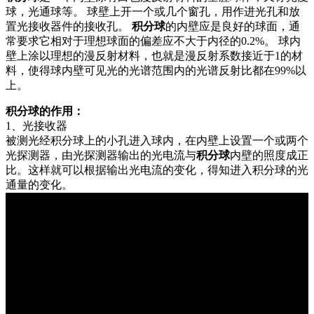
插头插座与线缆测试
EN欧洲标准
RoHS与元素分析仪
球，光通球等。 球壁上开一个或几个窗孔，用作进光孔和放
关于我们
音视频与IT测试方案
置光接收器件的接收孔。
积分球
的内壁应是良好的球面，通
标准试验指与探针
插头插座量规
UL美国标准
颜色与光泽度测试仪
常要求它相对于理想球面的偏差应不大于内径的0.2%。 球内
线缆测试方案
壁上涂以理想的漫反射材料，也就是漫反射系数接近于1的材
其他分析仪
料，使得球内壁可见光的光谱范围内的光谱反射比都在99%以
插头插座测试方案
上。
电源开关测试方案
积分球的作用：
1、光接收器
变压器测试方案
被测光经积分球上的小孔进入球内，在内壁上设置一个或两个
光探测器，由光探测器输出的光电流与
积分球
内壁的照度成正
电动玩具测试方案
比。这样就可以根据输出光电流的变化，得知进入积分球的光
通量的变化。
电表测试方案
电动工具测试方案