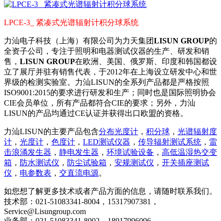
LPCE-3_ 紧凑式光谱辐射计积分球系统
力汕电子科技（上海）有限公司为力天集团
LISUN GROUP
的
全资子公司，专注于照明和电器测试仪器的生产、研发和销
售，
LISUN GROUP
在欧洲、美国、俄罗斯、印度和韩国都设
立了展厅并驻有销售代表，于2012年在上海设立研发中心和世
界级的检测实验室。力汕LISUN的全系列产品都是严格按照
ISO9001:2015的要求进行研发和生产；同时也是国际照明协会
CIE会员单位，所有产品都符合CIE的要求；另外，力汕
LISUN的产品均通过CE认证并获得出口欧盟的资格。
力汕LISUN的主要产品包含
分布光度计
，
积分球
，
光谱辐射度
计
，
光度计
，
色度计
，
LED测试仪器
，
传导辐射测试系统
，
雷
击浪涌发生器
，
静电发生器
，
环境试验设备
，
高低温湿热交变
箱
，
防水测试仪
，
防尘试验箱
，
安规测试仪
，
开关插座测试
仪
，
电参数表
，
交直流电源
。
如您想了解更多技术或者产品方面的信息，请随时联系我们。
技术部：021-51083341-8004，15317907381，
Service@Lisungroup.com
业务部：021-51083341-8002，18917996096，