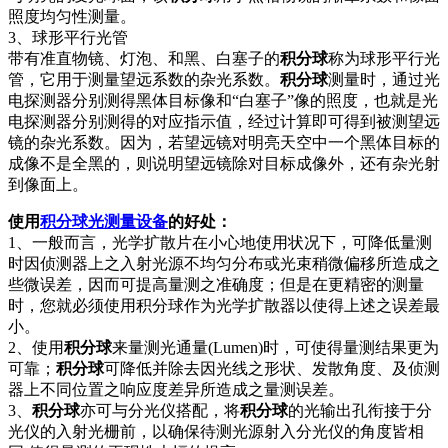
照度均匀性测量。
3、球形平行光管
带有准直物镜、灯泡、和黑、白塞子的
积分球
称为球形平行光
管，它用于测量望远系数的杂光系数。
积分球
测量时，通过光
电探测器分别测得黑体目标像和“白塞子”像的照度，也就是光
电探测器分别测得的对应指示值，经过计算即可得到被测望远
镜的杂光系数。因为，若望远镜对明亮天空中一个黑体目标的
成像不是全黑的，则说明望远镜除对目标成像外，还有杂光射
到像面上。
使用
积分球光测量设备
的好处：
1、一般而言，光学扩散片在小心地使用状况下，可降低量测
时因侦测器上之入射光源不均匀分布或光束稍微偏移所造成之
些微误差，因而可提高量测之准确度；但是在更精密的测量
时，您就必须使用积分球作为光学扩散器以使得上述之误差最
小。
2、使用
积分球
来量测光通量(Lumen)时，可使得量测结果更为
可靠；
积分球
可降低并除去因光线之形状、发散角度、及侦测
器上不同位置之响应度差异所造成之量测误差。
3、
积分球
亦可与分光仪搭配，将
积分球
的光输出孔衔接于分
光仪的入射光栅前，以确保待测光源射入分光仪的角度皆相