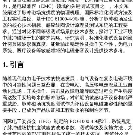
插头插座与线缆测试
EN欧洲标准
RoHS与元素分析仪
力，是电磁兼容（EMC）领域的关键测试项目之一。本文系
关于我们
音视频与IT测试方案
标准试验指与探针
统阐述了脉冲磁场抗扰度的物理机理、国际标准化测试方法及
插头插座量规
UL美国标准
颜色与光泽度测试仪
工程实现路径。基于IEC 61000-4-9标准，分析了脉冲磁场发生
线缆测试方案
器的核心技术指标、感应线圈设计原理及测试系统的工程要
其他分析仪
求。通过对比不同等级测试场景的技术参数，探讨了工业环境
插头插座测试方案
中脉冲磁场干扰的防护策略。研究表明，标准化测试设备的设
计需兼顾波形保真度、能量输出稳定性及操作安全性，为电力
电源开关测试方案
系统、医疗设备等敏感领域的电磁兼容设计提供技术参考。
变压器测试方案
1. 引言
电动玩具测试方案
随着现代电力电子技术的快速发展，电气设备在复杂电磁环境
电表测试方案
中的可靠性问题日益凸显。在变电站、高压输电走廊及工业自
动化现场，开关操作、雷击及故障电流等瞬态过程会产生强度
电动工具测试方案
高达数千安培每米的脉冲磁场，对邻近的敏感电子设备构成严
重威胁。脉冲磁场抗扰度测试作为评估设备电磁兼容性能的重
要手段，已成为产品认证和工程验收的强制性环节。
国际电工委员会（IEC）制定的IEC 61000-4-9标准，系统规定
了脉冲磁场抗扰度试验的波形参数、测试等级及实施方法，为
全球范围内的EMC测试提供了统一的技术依据。理解什么是