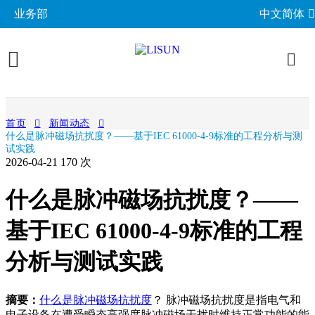
业务部
中文简体
产品展示
首页
新闻动态
什么是脉冲磁场抗扰度？——基于IEC 61000-4-9标准的工程分析与测
照明与光度测试
行业应用
试实践
2026-04-21
170 次
分布光度计系统
EMC电磁兼容
LED与灯具测试方案
相关标准
什么是脉冲磁场抗扰度？——
积分球光谱辐射计系统
EMI电磁干扰测试系统
LM-79与LM-80测试方案
环境试验箱
GB 中国国家标准
成功案例
LED老化与热阻测试
基于IEC 61000-4-9标准的工程
EMS电磁抗扰度测试仪
LED驱动测试方案
高低温湿热试验箱
电气安规测试
IEC国际电工委员会
关于力汕
光生物安全与蓝光危害
交流与直流测试电源
分析与测试实践
家用电器测试方案
IP防水防尘测试设备
阻燃与防火测试设备
机械力学与量规
ISO国际标准化组织
电子目录
其他LED测试设备
联系我们
移动与网络测试方案
耐候与腐蚀测试
安规测试仪
机械力学测试机
CIE国际照明委员会
材料与光学分析
摘要：
什么是脉冲磁场抗扰度
？ 脉冲磁场抗扰度是指电气和
新闻动态
汽车电子测试方案
电子元器件测试
电子设备在遭受瞬态高强度脉冲磁场干扰时维持正常功能的能