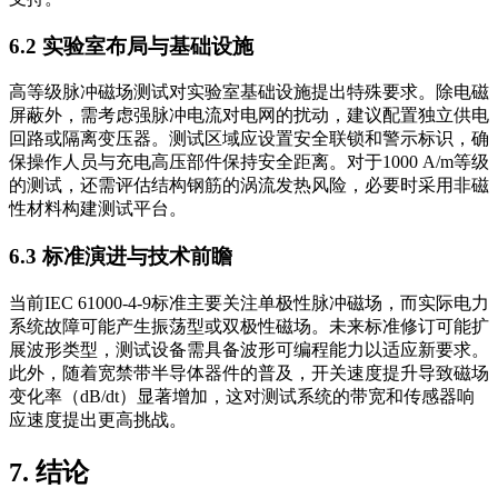
6.2 实验室布局与基础设施
高等级脉冲磁场测试对实验室基础设施提出特殊要求。除电磁
屏蔽外，需考虑强脉冲电流对电网的扰动，建议配置独立供电
回路或隔离变压器。测试区域应设置安全联锁和警示标识，确
保操作人员与充电高压部件保持安全距离。对于1000 A/m等级
的测试，还需评估结构钢筋的涡流发热风险，必要时采用非磁
性材料构建测试平台。
6.3 标准演进与技术前瞻
当前IEC 61000-4-9标准主要关注单极性脉冲磁场，而实际电力
系统故障可能产生振荡型或双极性磁场。未来标准修订可能扩
展波形类型，测试设备需具备波形可编程能力以适应新要求。
此外，随着宽禁带半导体器件的普及，开关速度提升导致磁场
变化率（dB/dt）显著增加，这对测试系统的带宽和传感器响
应速度提出更高挑战。
7. 结论