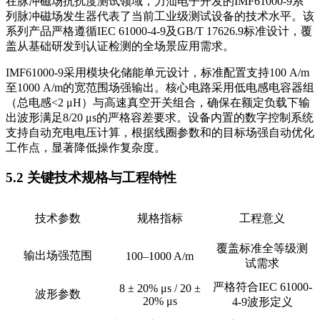
在脉冲磁场抗扰度测试领域，力汕电子开发的IMF61000-9系
列脉冲磁场发生器代表了当前工业级测试设备的技术水平。该
系列产品严格遵循IEC 61000-4-9及GB/T 17626.9标准设计，覆
盖从基础研发到认证检测的全场景应用需求。
IMF61000-9采用模块化储能单元设计，标准配置支持100 A/m
至1000 A/m的宽范围场强输出。核心电路采用低电感电容器组
（总电感<2 μH）与高速真空开关组合，确保在额定负载下输
出波形满足8/20 μs的严格容差要求。设备内置的数字控制系统
支持自动充电电压计算，根据线圈参数和的目标场强自动优化
工作点，显著降低操作复杂度。
5.2 关键技术规格与工程特性
技术参数
规格指标
工程意义
覆盖标准全等级测
输出场强范围
100–1000 A/m
试需求
严格符合IEC 61000-
8 ± 20% μs / 20 ±
波形参数
20% μs
4-9波形定义