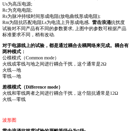
Us为高压电源;
Rc为充电电阻;
Rs为脉冲持续时间形成电阻(放电曲线形成电阻);
Rm为阻抗匹配电阻Ls为电流上升形成电感.
雷击浪涌
抗扰度
试验对不同产品有不同的参数要求, 上图中的参数可根据产品
标准要求不同，稍有改动.
对于电源线上的试验，都是通过耦合去耦网络来完成。耦合有
两种模式：
公模模式（Common mode）
火线或零线与地之间进行耦合干扰，这个通常是2Ω
火线—地
零线—地
差模模式（Difference mode）
火线和零线两者之间进行耦合干扰，这个阻抗通常是12Ω
火线—零线
波形图
雷击浪涌抗扰度试验的严酷等级分为5级: