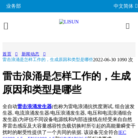
业务部
中文简体
产品展示
首页
新闻动态
2022-06-30
1090 次
雷击浪涌是怎样工作的，生成原因和类型是哪些
照明与光度测试
行业应用
雷击浪涌是怎样工作的，生成
分布光度计系统
EMC电磁兼容
LED与灯具测试方案
相关标准
积分球光谱辐射计系统
原因和类型是哪些
EMI电磁干扰测试系统
LM-79与LM-80测试方案
环境试验箱
GB 中国国家标准
成功案例
LED老化与热阻测试
EMS电磁抗扰度测试仪
LED驱动测试方案
高低温湿热试验箱
电气安规测试
IEC国际电工委员会
全自动
雷击浪涌发生器
(也称为雷电浪涌抗扰度测试, 组合波发
关于力汕
光生物安全与蓝光危害
交流与直流测试电源
家用电器测试方案
IP防水防尘测试设备
生器, 电流浪涌发生器/电压浪涌发生器, 电压和电流浪涌组合
阻燃与防火测试设备
机械力学与量规
ISO国际标准化组织
发生器)为评估不同设备电源线和内部连接线在经受来自自然
电子目录
其他LED测试设备
联系我们
移动与网络测试方案
耐候与腐蚀测试
安规测试仪
界雷击感应及大容量感容性负载切换时所引起的高能量瞬变干
机械力学测试机
CIE国际照明委员会
材料与光学分析
扰时的耐受性提供了一个共同的依据. 该设备完全符合
IEC
新闻动态
汽车电子测试方案
电子元器件测试