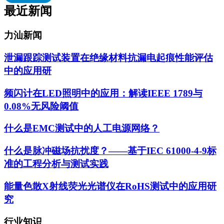
最近新闻
力汕新闻
泄漏跟踪测试装置在绝缘材料抗漏电起痕性能评估
中的应用研
频闪计在LED照明中的应用：解读IEEE 1789与
0.08%无风险阈值
什么是EMC测试中的人工电源网络？
什么是脉冲磁场抗扰度？——基于IEC 61000-4-9标
准的工程分析与测试实践
能量色散X射线荧光光谱仪在RoHS测试中的应用研
究
行业知识