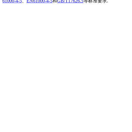
61000-4-5
、
EN61000-4-5
和
GB/T17626.5
等标准要求.
插头插座与线缆测试
EN欧洲标准
RoHS与元素分析仪
关于我们
音视频与IT测试方案
标准试验指与探针
插头插座量规
UL美国标准
颜色与光泽度测试仪
线缆测试方案
其他分析仪
插头插座测试方案
电源开关测试方案
变压器测试方案
电动玩具测试方案
电表测试方案
电动工具测试方案