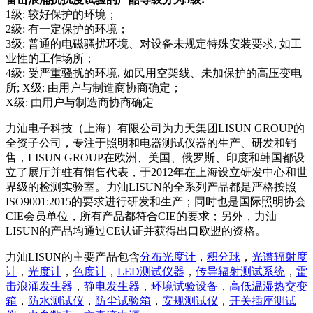
1级: 较好保护的环境；
2级: 有一定保护的环境；
3级: 普通的电磁骚扰环境、对设备未规定特殊安装要求, 如工
业性的工作场所；
4级: 受严重骚扰的环境, 如民用空架线、未加保护的高压变电
所; X级: 由用户与制造商协商确定；
X级: 由用户与制造商协商确定
力汕电子科技（上海）有限公司为力天集团LISUN GROUP的
全资子公司，专注于照明和电器测试仪器的生产、研发和销
售，LISUN GROUP在欧洲、美国、俄罗斯、印度和韩国都设
立了展厅并驻有销售代表，于2012年在上海设立研发中心和世
界级的检测实验室。力汕LISUN的全系列产品都是严格按照
ISO9001:2015的要求进行研发和生产；同时也是国际照明协会
CIE会员单位，所有产品都符合CIE的要求；另外，力汕
LISUN的产品均通过CE认证并获得出口欧盟的资格。
力汕LISUN的主要产品包含
分布光度计
，
积分球
，
光谱辐射度
计
，
光度计
，
色度计
，
LED测试仪器
，
传导辐射测试系统
，
雷
击浪涌发生器
，
静电发生器
，
环境试验设备
，
高低温湿热交变
箱
，
防水测试仪
，
防尘试验箱
，
安规测试仪
，
开关插座测试