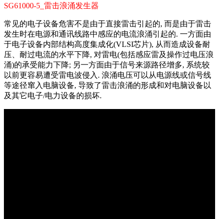
SG61000-5_雷击浪涌发生器
常见的电子设备危害不是由于直接雷击引起的, 而是由于雷击
发生时在电源和通讯线路中感应的电流浪涌引起的. 一方面由
于电子设备内部结构高度集成化(VLSI芯片), 从而造成设备耐
压、耐过电流的水平下降, 对雷电(包括感应雷及操作过电压浪
涌)的承受能力下降; 另一方面由于信号来源路径增多, 系统较
以前更容易遭受雷电波侵入. 浪涌电压可以从电源线或信号线
等途径窜入电脑设备, 导致了雷击浪涌的形成和对电脑设备以
及其它电子/电力设备的损坏.