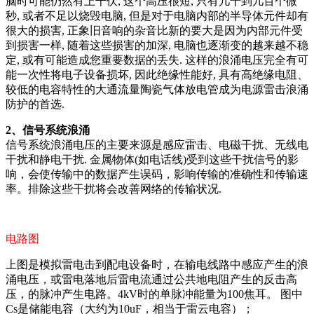
脑时可能仍然有上千伏, 这个高压很短, 只有几十到几百个微
秒, 或者不足以烧毁电脑, 但是对于电脑内部的半导体元件却有
很大的损害, 正象旧音响的杂音比新的要大是因为内部元件受
到损害一样, 随着这些损害的加深, 电脑也逐渐变的越来越不稳
定, 或有可能造成您重要数据的丢失. 这样的浪涌电压完全有可
能一次性将电子设备损坏, 因此绝缘性能好, 具有高绝缘电阻、
较低的电容特性的大通流量陶瓷气体放电管成为电源雷击浪涌
防护的首选.
2、信号系统浪涌
信号系统浪涌电压的主要来源是感应雷击、电磁干扰、无线电
干扰和静电干扰. 金属物体(如电话线)受到这些干扰信号的影
响，会使传输中的数据产生误码，影响传输的准确性和传输速
率。排除这些干扰将会改善网络的传输状况.
电路图
上图是模拟雷电击到配电设备时，在输电线路中感应产生的浪
涌电压，或雷电落地后雷电流通过公共地电阻产生的反击高
压，的脉冲产生电路。4kV时的单脉冲能量为100焦耳。 图中
Cs是储能电容（大约为10uF，相当于雷云电容）；