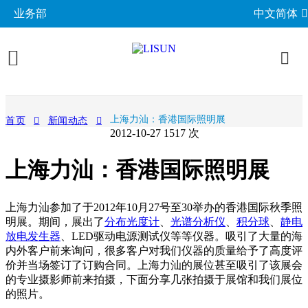
业务部
中文简体
产品展示
上海力汕：香港国际照明展
首页
新闻动态
2012-10-27
1517 次
照明与光度测试
行业应用
上海力汕：香港国际照明展
分布光度计系统
EMC电磁兼容
LED与灯具测试方案
相关标准
积分球光谱辐射计系统
EMI电磁干扰测试系统
LM-79与LM-80测试方案
环境试验箱
GB 中国国家标准
成功案例
上海力汕参加了于2012年10月27号至30举办的香港国际秋季照
LED老化与热阻测试
EMS电磁抗扰度测试仪
明展。期间，展出了
分布光度计
、
光谱分析仪
、
积分球
、
静电
LED驱动测试方案
高低温湿热试验箱
电气安规测试
IEC国际电工委员会
放电发生器
、LED驱动电源测试仪等等仪器。吸引了大量的海
关于力汕
光生物安全与蓝光危害
交流与直流测试电源
家用电器测试方案
内外客户前来询问，很多客户对我们仪器的质量给予了高度评
IP防水防尘测试设备
阻燃与防火测试设备
机械力学与量规
ISO国际标准化组织
价并当场签订了订购合同。上海力汕的展位甚至吸引了该展会
电子目录
其他LED测试设备
联系我们
移动与网络测试方案
耐候与腐蚀测试
的专业摄影师前来拍摄，下面分享几张拍摄于展馆和我们展位
安规测试仪
机械力学测试机
CIE国际照明委员会
材料与光学分析
的照片。
新闻动态
汽车电子测试方案
电子元器件测试