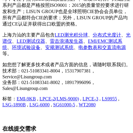
系列产品都是严格按照ISO9001：2015的质量管控要求进行研
发和生产；LISUN GROUP也是全球照明CIE协会会员单位，
所有产品都符合CIE的要求；另外，LISUN GROUP的产品均
通过CE认证并获得出口欧盟的资格。
上海力汕的主要产品包含
LED测光积分球
、
分布式光度计
、
光
谱仪
、
LED测试仪器
、
雷击浪涌发生器
、
EMI/EMC测试系
统
、
环境试验设备
、
安规测试系统
、
电参数表和交直流电源
等。
如您想了解更多技术或者产品方面的信息，请随时联系我们。
技术部：021-51083341-8004，15317907381，
Service@Lisungroup.com
业务部：021-51083341-8002，18917996096，
Sales@Lisungroup.com
标签：
EMI-9KB
,
LPCE-2(LMS-9000)
,
LPCE-3
,
LS9955
,
LSG-1890B
,
LSG-6000
,
SG61000-5
,
WT2080
在线提交需求