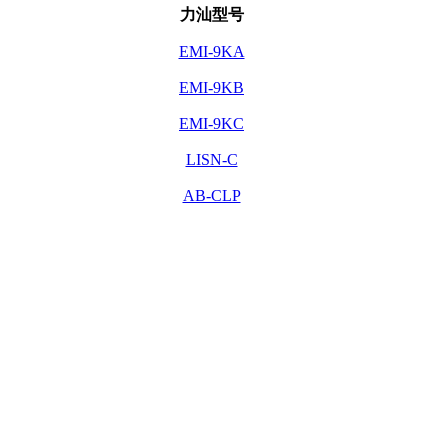
力汕型号
EMI-9KA
EMI-9KB
EMI-9KC
LISN-C
AB-CLP