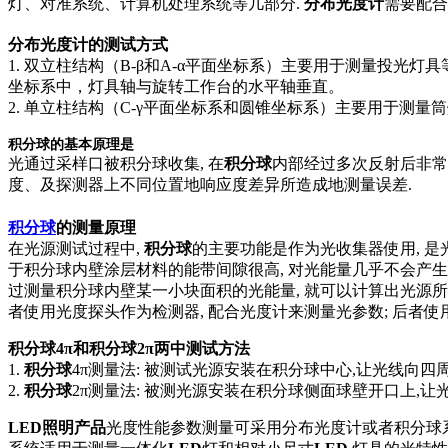
灯、对准系统、计算机处理系统等几部分.
分布光度计
需要配合
分布光度计的测试方式
1. 双立柱结构（B-β和A-α平面坐标系）主要用于测量投光
坐标系中，灯具轴与旋转工作台的水平轴垂直。
2. 单立柱结构（C-γ平面坐标系和圆锥坐标系）主要用于
积分球的基本原理是
光通过采样口被积分球收集, 在
积分球
内部经过多次反射后非常
度、及探测器上不同位置地响应度差异所造成地测量误差.
积分球
的测量原理
在光源测试过程中,
积分球
的主要功
能是作为光收集器使用, 是
于积分球内壁涂层材料的能带间隙很高, 对光能量几乎不会产生吸
过测量积分球内壁某一小块面积的光能量, 就可以计算出光源所
者使用光度探头作为检测器, 配合光度计来测量光参数; 后者
积分球4π和积分球2π两中测试方法
1.
积分球
4π测量法: 被测试光源安装在积分球中心,让光线向四周
2.
积分球
2π测量法: 被测光源安装在积分球侧面球壁开口上,
LED照明产品
光度性能参数测量可采用分布光度计或者积分球系统