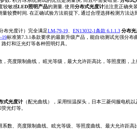
参数. 积分球系统测试的优点是测量快, 而且不需要暗室.
分布式
温度较敏感
LED照明产品
的测量. 使用
分布式光度计
法注意正确夹装
测量较费时间. 在正确试验方法前提下, 通过合理选择检测方法达
分布光度计）完全满足
LM-79-19
、
EN13032-1条款 6.1.1.3
分布光
-19
标准第7.3.1条款要求的最新升级产品，能自动测试光强分布
明、路灯和泛光灯等各种照明灯具。
数，亮度限制曲线， 眩光等级，最大允许距高比，等照度图，上
布式光度计
（配光曲线），采用恒温探头，日本三菱伺服电机以
和荧光灯等。
用系数、亮度限制曲线、眩光等级、等照度曲线、最大允许距高