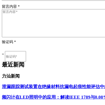
留言内容
*
验证码
*
=
最近新闻
力汕新闻
泄漏跟踪测试装置在绝缘材料抗漏电起痕性能评估中
频闪计在LED照明中的应用：解读IEEE 1789与0.0