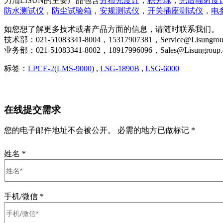
力汕LISUN的主要产品包含
分布光度计
，
积分球
，
光谱辐射度
防水测试仪
，
防尘试验箱
，
安规测试仪
，
开关插座测试仪
，
电
如您想了解更多技术或者产品方面的信息，请随时联系我们。
技术部：021-51083341-8004，15317907381，Service@Lisungrou
业务部：021-51083341-8002，18917996096，Sales@Lisungroup
标签：
LPCE-2(LMS-9000)
,
LSG-1890B
,
LSG-6000
在线提交需求
您的电子邮件地址不会被公开。 必需的地方已做标记 *
姓名
*
手机/微信
*