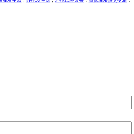
浪涌发生器
，
静电发生器
，
环境试验设备
，
高低温湿热交变箱
，