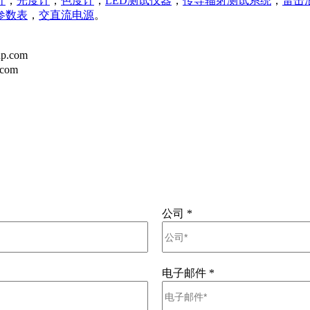
计
，
光度计
，
色度计
，
LED测试仪器
，
传导辐射测试系统
，
雷击
参数表
，
交直流电源
。
p.com
.com
公司
*
电子邮件
*