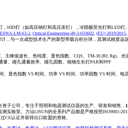
，HID灯（如高压钠灯和高压汞灯），冷阴极荧光灯和LED灯
IESNA-LM-63-2
,
Optical-Engineering-49-3-033602
,
(EU) 2019/2015
光谱辐射计，与一次成型技术生产的新型带载台积分球，其测试精度远
值波长、色纯度、显色指数、CQS、TM-30 (Rf, Rg)、光
通量、瞳孔通量效率、瞳孔因数、植物生长灯PAR和PPF
时间、显色指数 VS 时间、功率 VS 时间、功率因数 VS 时间、电流
全资子公司，专注于照明和电器测试仪器的生产、研发和销售，
实验室。力汕LISUN的全系列产品都是严格按照ISO9001:2
通过CE认证并获得出口欧盟的资格。