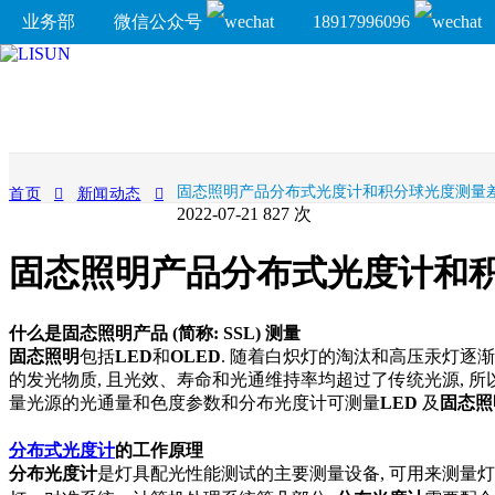
业务部
微信公众号
18917996096
固态照明产品分布式光度计和积分球光度测量
首页
新闻动态
2022-07-21
827 次
固态照明产品分布式光度计和
什么是固态照明产品 (简称: SSL) 测量
固态照明
包括
LED
和
OLED
. 随着白炽灯的淘汰和高压汞灯逐
的发光物质, 且光效、寿命和光通维持率均超过了传统光源, 所
量光源的光通量和色度参数和分布光度计可测量
LED
及
固态照
分布式光度计
的工作原理
分布光度计
是灯具配光性能测试的主要测量设备, 可用来测量