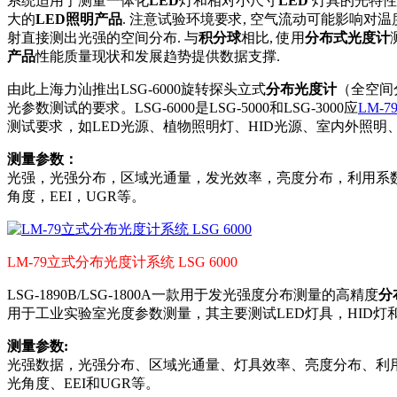
系统适用于测量一体化
LED
灯和相对小尺寸
LED
灯具的光特性
大的
LED照明产品
. 注意试验环境要求, 空气流动可能影响对
射直接测出光强的空间分布. 与
积分球
相比, 使用
分布式光度计
产品
性能质量现状和发展趋势提供数据支撑.
由此上海力汕推出LSG-6000旋转探头立式
分布光度计
（全空间
光参数测试的要求。LSG-6000是LSG-5000和LSG-3000应
LM-79
测试要求，如LED光源、植物照明灯、HID光源、室内外照
测量参数：
光强，光强分布，区域光通量，发光效率，亮度分布，利用系
角度，EEI，UGR等。
LM-79立式分布光度计系统 LSG 6000
LSG-1890B/LSG-1800A一款用于发光强度分布测量的高精度
分
用于工业实验室光度参数测量，其主要测试LED灯具，HID灯
测量参数:
光强数据，光强分布、区域光通量、灯具效率、亮度分布、利
光角度、EEI和UGR等。