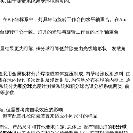
头. 由于测量系统易受环境温度的.
。在B-β坐标系中，灯具轴与旋转工作台的水平轴重合。在A-α
作台旋转中心一致。灯具的光轴与旋转工作台的水平轴重合.
测量结果更为可靠, 积分球可降低并除去由光线地形状、发散角
般采用金属板材分片焊接或整体旋压制成, 内壁喷涂反射涂料. 由
线在球内经过多次反射及漫反射后, 均匀地分布在球的内壁上. 通
系统分为
积分球
光度计测量系统和积分球光谱分析系统两类. 前
等参数.
短, 但需要考虑自吸效应的影响.
响，但需配置孔径缩减装置来适应不同尺寸的样品.
性、产品尺寸和其他要求而定. 总体上, 配有辅助灯的
积分球