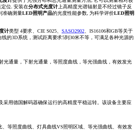
光度计
提供了光强分布和总光通量测量方法, 它可以测量相对较
定位. 安装在
分布式光度计
上高精度光谱辐射是不经过镜子反
到准确测量
LED照明产品
的光度性能参数, 为科学评价
LED照明
度计
类型 4要求、CIE S025、
SASO2902
、IS16106和GB等关于
曲线的3D系统，测试距离要求5到30米不等，可满足各种光源的
射光通量，下射光通量，等照度曲线，等光强曲线，有效发光
及采用德国解码器确保运行的高精度平稳运转。该设备主要应
比、等照度曲线、灯具曲线VS照明区域、等光强曲线、有效发