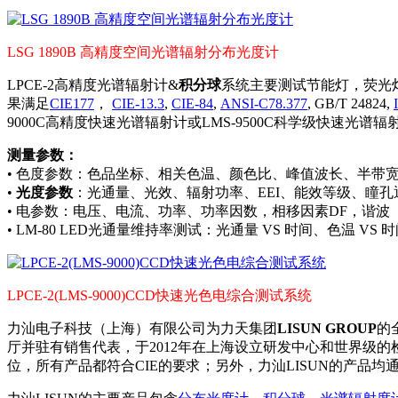
LSG 1890B 高精度空间光谱辐射分布光度计
LPCE-2高精度光谱辐射计&
积分球
系统主要测试节能灯，荧光灯
果满足
CIE177
，
CIE-13.3
,
CIE-84
,
ANSI-C78.377
, GB/T 24824,
9000C高精度快速光谱辐射计或LMS-9500C科学级快速
测量参数：
• 色度参数：色品坐标、相关色温、颜色比、峰值波长、半带宽、主峰
•
光度参数
：光通量、光效、辐射功率、EEI、能效等级、瞳孔
• 电参数：电压、电流、功率、功率因数，相移因素DF，谐波
• LM-80 LED光通量维持率测试：光通量 VS 时间、色温 VS 
LPCE-2(LMS-9000)CCD快速光色电综合测试系统
力汕电子科技（上海）有限公司为力天集团
LISUN GROUP
的
厅并驻有销售代表，于2012年在上海设立研发中心和世界级的检测
位，所有产品都符合CIE的要求；另外，力汕LISUN的产品均