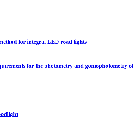
for integral LED road lights
s for the photometry and goniophotometry of 
dlight