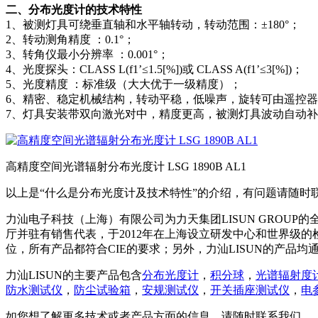
二、分布光度计的技术特性
1、被测灯具可绕垂直轴和水平轴转动，转动范围：±180°；
2、转动测角精度 ：0.1°；
3、转角仪最小分辨率 ：0.001°；
4、光度探头：CLASS L(f1’≤1.5[%])或 CLASS A(f1’≤3[%])；
5、光度精度 ：标准级（大大优于一级精度）；
6、精密、稳定机械结构，转动平稳，低噪声，旋转可由遥控
7、灯具安装带双向激光对中，精度更高，被测灯具波动自动补
高精度空间光谱辐射分布光度计 LSG 1890B AL1
以上是“什么是分布光度计及技术特性”的介绍，有问题请随时
力汕电子科技（上海）有限公司为力天集团LISUN GROUP
厅并驻有销售代表，于2012年在上海设立研发中心和世界级的检测
位，所有产品都符合CIE的要求；另外，力汕LISUN的产品均
力汕LISUN的主要产品包含
分布光度计
，
积分球
，
光谱辐射度
防水测试仪
，
防尘试验箱
，
安规测试仪
，
开关插座测试仪
，
电
如您想了解更多技术或者产品方面的信息，请随时联系我们。