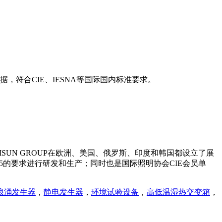
符合CIE、IESNA等国际国内标准要求。
SUN GROUP在欧洲、美国、俄罗斯、印度和韩国都设立了展
015的要求进行研发和生产；同时也是国际照明协会CIE会员单
浪涌发生器
，
静电发生器
，
环境试验设备
，
高低温湿热交变箱
，