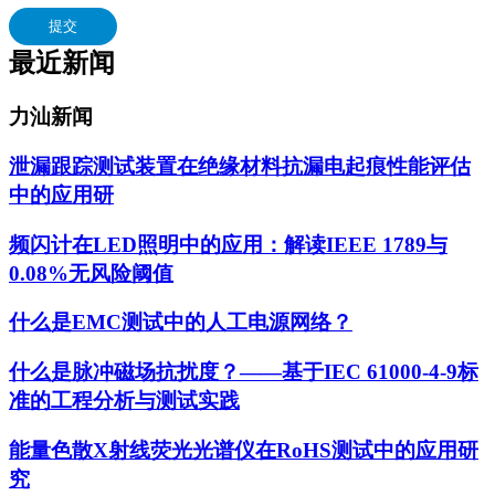
提交
最近新闻
力汕新闻
泄漏跟踪测试装置在绝缘材料抗漏电起痕性能评估
中的应用研
频闪计在LED照明中的应用：解读IEEE 1789与
0.08%无风险阈值
什么是EMC测试中的人工电源网络？
什么是脉冲磁场抗扰度？——基于IEC 61000-4-9标
准的工程分析与测试实践
能量色散X射线荧光光谱仪在RoHS测试中的应用研
究