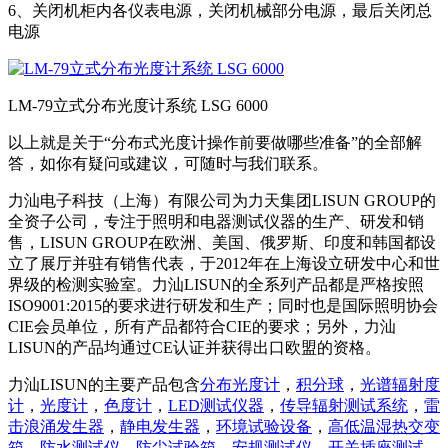
6、关闭机柜内各仪表电源，关闭机械部分电源，最后关闭总
电源
LM-79立式分布光度计系统 LSG 6000
以上就是关于“分布式光度计操作前要做哪些准备”的全部解
答，如你有疑问或建议，可随时与我们联系。
力汕电子科技（上海）有限公司为力天集团LISUN GROUP的
全资子公司，专注于照明和电器测试仪器的生产、研发和销
售，LISUN GROUP在欧洲、美国、俄罗斯、印度和韩国都设
立了展厅并驻有销售代表，于2012年在上海设立研发中心和世
界级的检测实验室。力汕LISUN的全系列产品都是严格按照
ISO9001:2015的要求进行研发和生产；同时也是国际照明协会
CIE会员单位，所有产品都符合CIE的要求；另外，力汕
LISUN的产品均通过CE认证并获得出口欧盟的资格。
力汕LISUN的主要产品包含
分布光度计
，
积分球
，
光谱辐射度
计
，
光度计
，
色度计
，
LED测试仪器
，
传导辐射测试系统
，
雷
击浪涌发生器
，
静电发生器
，
环境试验设备
，
高低温湿热交变
箱
，
防水测试仪
，
防尘试验箱
，
安规测试仪
，
开关插座测试