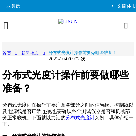
业务部
中文简体
产品展示
分布式光度计操作前要做哪些准备？
首页
新闻动态
2021-10-09
972 次
照明与光度测试
行业应用
分布式光度计操作前要做哪些
分布光度计系统
EMC电磁兼容
LED与灯具测试方案
相关标准
积分球光谱辐射计系统
准备？
EMI电磁干扰测试系统
LM-79与LM-80测试方案
环境试验箱
GB 中国国家标准
成功案例
LED老化与热阻测试
EMS电磁抗扰度测试仪
LED驱动测试方案
高低温湿热试验箱
电气安规测试
IEC国际电工委员会
分布式光度计在操作前要注意各部分之间的信号线、控制线以
关于力汕
光生物安全与蓝光危害
交流与直流测试电源
家用电器测试方案
IP防水防尘测试设备
及电源线是否正常连接,也要确认各个测试仪器是否和机械部
阻燃与防火测试设备
机械力学与量规
ISO国际标准化组织
分正常联机。下面就以力汕的
分布式光度计
为例，具体介绍一
电子目录
其他LED测试设备
联系我们
移动与网络测试方案
耐候与腐蚀测试
安规测试仪
下。
机械力学测试机
CIE国际照明委员会
材料与光学分析
新闻动态
汽车电子测试方案
电子元器件测试
一、分布式光度计的操作准备