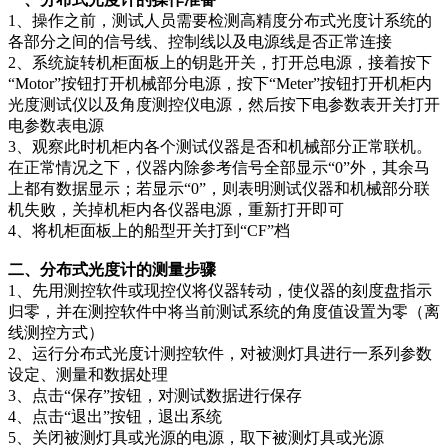
插头插座与线缆测试
EN欧洲标准
RoHS与元素分析仪
1、操作之前，测试人员需要检测高精度分布式光度计系统的
关于我们
音视频与IT测试方案
标准试验指与探针
各部分之间的信号线、控制线以及电源线是否正常连接
插头插座量规
UL美国标准
颜色与光泽度测试仪
2、系统旋转机柜面板上的钥匙开关，打开总电源，接着按下
线缆测试方案
“Motor”按钮打开机械部分电源，按下“Meter”按钮打开机柜内
其他分析仪
光度测试仪以及角度测控仪电源，然后按下电参数表开关打开
插头插座测试方案
电参数表电源
3、观察此时机柜内各个测试仪器是否和机械部分正常联机。
电源开关测试方案
在正常情况之下，仪器内除参考信号全部显示“0”外，其余马
上都有数据显示；若显示“0”，则表明测试仪器和机械部分联
变压器测试方案
机失败，关掉机柜内各仪器电源，重新打开即可
电动玩具测试方案
4、将机柜面板上的船型开关打到“CF”档
电表测试方案
二、分布式光度计的测量步骤
1、先用测控软件或现控仪将仪器转动，使仪器的刻度盘指示
电动工具测试方案
归零，并在测控软件中将当前测试系统的角度值设置为零（离
线测控方式）
2、运行分布式光度计测控软件，对被测灯具进行一系列参数
设定、测量和数据处理
3、点击“保存”按钮，对测试数据进行保存
4、点击“退出”按钮，退出系统
5、关闭被测灯具或光源的电源，取下被测灯具或光源