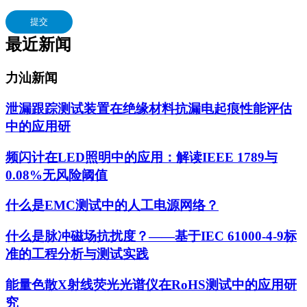
提交
最近新闻
力汕新闻
泄漏跟踪测试装置在绝缘材料抗漏电起痕性能评估
中的应用研
频闪计在LED照明中的应用：解读IEEE 1789与
0.08%无风险阈值
什么是EMC测试中的人工电源网络？
什么是脉冲磁场抗扰度？——基于IEC 61000-4-9标
准的工程分析与测试实践
能量色散X射线荧光光谱仪在RoHS测试中的应用研
究