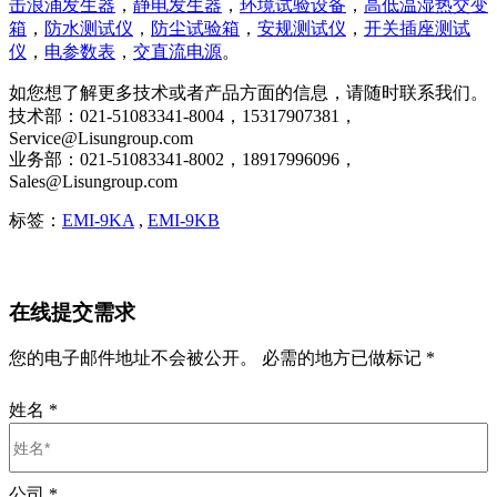
击浪涌发生器
，
静电发生器
，
环境试验设备
，
高低温湿热交变
箱
，
防水测试仪
，
防尘试验箱
，
安规测试仪
，
开关插座测试
仪
，
电参数表
，
交直流电源
。
如您想了解更多技术或者产品方面的信息，请随时联系我们。
技术部：021-51083341-8004，15317907381，
Service@Lisungroup.com
业务部：021-51083341-8002，18917996096，
Sales@Lisungroup.com
标签：
EMI-9KA
,
EMI-9KB
在线提交需求
您的电子邮件地址不会被公开。 必需的地方已做标记 *
姓名
*
公司
*