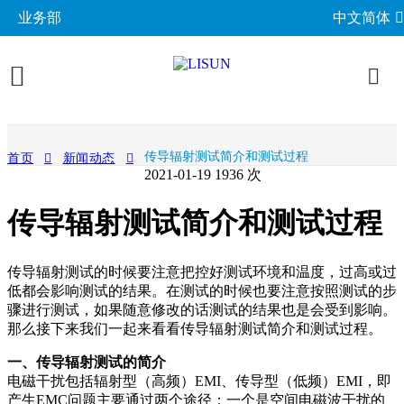
业务部
中文简体
产品展示
传导辐射测试简介和测试过程
首页
新闻动态
2021-01-19
1936 次
照明与光度测试
行业应用
传导辐射测试简介和测试过程
分布光度计系统
EMC电磁兼容
LED与灯具测试方案
相关标准
积分球光谱辐射计系统
EMI电磁干扰测试系统
LM-79与LM-80测试方案
环境试验箱
GB 中国国家标准
成功案例
传导辐射测试的时候要注意把控好测试环境和温度，过高或过
LED老化与热阻测试
EMS电磁抗扰度测试仪
低都会影响测试的结果。在测试的时候也要注意按照测试的步
LED驱动测试方案
高低温湿热试验箱
电气安规测试
IEC国际电工委员会
骤进行测试，如果随意修改的话测试的结果也是会受到影响。
关于力汕
光生物安全与蓝光危害
交流与直流测试电源
家用电器测试方案
那么接下来我们一起来看看传导辐射测试简介和测试过程。
IP防水防尘测试设备
阻燃与防火测试设备
机械力学与量规
ISO国际标准化组织
电子目录
其他LED测试设备
联系我们
一、传导辐射测试的简介
移动与网络测试方案
耐候与腐蚀测试
安规测试仪
机械力学测试机
CIE国际照明委员会
材料与光学分析
电磁干扰包括辐射型（高频）EMI、传导型（低频）EMI，即
新闻动态
汽车电子测试方案
产生EMC问题主要通过两个途径：一个是空间电磁波干扰的
电子元器件测试