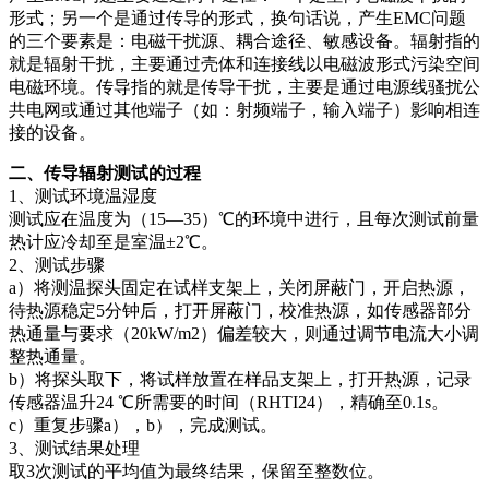
插头插座与线缆测试
EN欧洲标准
RoHS与元素分析仪
形式；另一个是通过传导的形式，换句话说，产生EMC问题
关于我们
音视频与IT测试方案
的三个要素是：电磁干扰源、耦合途径、敏感设备。辐射指的
标准试验指与探针
插头插座量规
UL美国标准
颜色与光泽度测试仪
就是辐射干扰，主要通过壳体和连接线以电磁波形式污染空间
线缆测试方案
电磁环境。传导指的就是传导干扰，主要是通过电源线骚扰公
其他分析仪
共电网或通过其他端子（如：射频端子，输入端子）影响相连
插头插座测试方案
接的设备。
电源开关测试方案
二、传导辐射测试的过程
1、测试环境温湿度
变压器测试方案
测试应在温度为（15—35）℃的环境中进行，且每次测试前量
热计应冷却至是室温±2℃。
电动玩具测试方案
2、测试步骤
a）将测温探头固定在试样支架上，关闭屏蔽门，开启热源，
电表测试方案
待热源稳定5分钟后，打开屏蔽门，校准热源，如传感器部分
热通量与要求（20kW/m2）偏差较大，则通过调节电流大小调
电动工具测试方案
整热通量。
b）将探头取下，将试样放置在样品支架上，打开热源，记录
传感器温升24 ℃所需要的时间（RHTI24），精确至0.1s。
c）重复步骤a），b），完成测试。
3、测试结果处理
取3次测试的平均值为最终结果，保留至整数位。