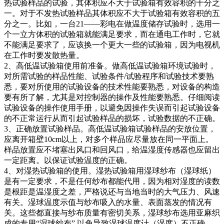
热试验样品的试验，其体积应不大于试验箱有效容积的十分之
一。对于不发热试验样品其体积应不大于试验箱有效容积的五
分之一。比如，一台21——彩电在做温度储存试验时，选用一
个一立方体积的试验箱就能满足要求，而在通电工作时，它就
不能满足要求了，应该换一个更大一些的试验箱，因为电视机
在工作时要发散热量。
2、高低温试验箱使用前准备。做高低温试验箱环境试验时，
对所需试验的样品性能、试验条件/试验程序和试验技术要熟
悉，要对所使用的试验设备的技术性能要熟悉，对设备的构造
要有所了解，尤其是对控制器的操作及性能要熟悉。仔细阅读
试验设备的操作使用手册，以避免因操作失误而引起试验设备
的不正常运行从而引起试验样品的损坏，试验数据的不正确。
3、正确放置试验样品。高低温试验箱试验样品的安放位置，
应离开箱壁10cm以上，对多个样品应尽量放在同一平面上。
样品放置应不堵塞出风口和回风口，给温湿度传感器也应留出
一定距离。以保证试验温度的正确。
4、对湿热试验箱的使用。湿热试验箱用湿球纱布（湿球纸）
是有一定要求，不是任何纱布都能代用，因为相对湿度的读数
是根距是温湿度之差，严格说还与当地当时的大气压力、风速
有关。湿球温度示值与纱布吸入的水量、表面蒸发的情况有
关。这些都直接与纱布质量有密切关系，湿球纱布选用亚麻织
成的专用“湿球纱布”.以免导致湿球温度计（湿度）不正确，