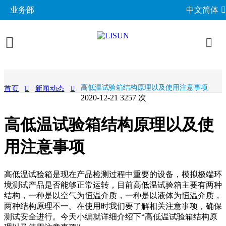
业务部
中文简体
产品展示
高低温试验箱结构原理以及使用注意事项
首页
新闻动态
2020-12-21
3257 次
照明与光度测试
行业应用
高低温试验箱结构原理以及使
分布光度计系统
EMC电磁兼容
LED与灯具测试方案
相关标准
积分球光谱辐射计系统
用注意事项
EMI电磁干扰测试系统
LM-79与LM-80测试方案
环境试验箱
GB 中国国家标准
成功案例
LED老化与热阻测试
EMS电磁抗扰度测试仪
LED驱动测试方案
高低温湿热试验箱
电气安规测试
IEC国际电工委员会
高低温试验箱是现在产品检测过程中重要的设备，模拟极端环
关于力汕
光生物安全与蓝光危害
交流与直流测试电源
家用电器测试方案
IP防水防尘测试设备
境测试产品是否能够正常运转，目前高低温试验箱主要有两种
阻燃与防火测试设备
机械力学与量规
ISO国际标准化组织
结构，一种是以空气为恒温介质，一种是以液体为恒温介质，
电子目录
其他LED测试设备
联系我们
移动与网络测试方案
耐候与腐蚀测试
安规测试仪
两种结构原理不一。在使用时我们要了解相关注意事项，确保
机械力学测试机
CIE国际照明委员会
材料与光学分析
测试安全进行。今天小编就详细介绍下“高低温试验箱结构原
新闻动态
汽车电子测试方案
电子元器件测试