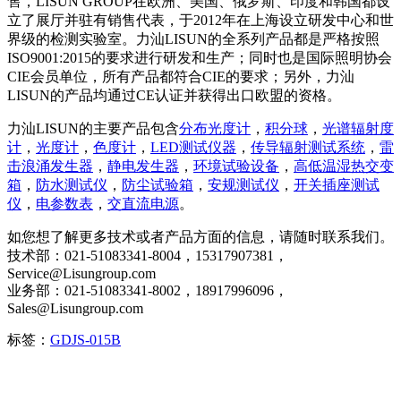
售，LISUN GROUP在欧洲、美国、俄罗斯、印度和韩国都设
立了展厅并驻有销售代表，于2012年在上海设立研发中心和世
界级的检测实验室。力汕LISUN的全系列产品都是严格按照
ISO9001:2015的要求进行研发和生产；同时也是国际照明协会
CIE会员单位，所有产品都符合CIE的要求；另外，力汕
LISUN的产品均通过CE认证并获得出口欧盟的资格。
力汕LISUN的主要产品包含
分布光度计
，
积分球
，
光谱辐射度
计
，
光度计
，
色度计
，
LED测试仪器
，
传导辐射测试系统
，
雷
击浪涌发生器
，
静电发生器
，
环境试验设备
，
高低温湿热交变
箱
，
防水测试仪
，
防尘试验箱
，
安规测试仪
，
开关插座测试
仪
，
电参数表
，
交直流电源
。
如您想了解更多技术或者产品方面的信息，请随时联系我们。
技术部：021-51083341-8004，15317907381，
Service@Lisungroup.com
业务部：021-51083341-8002，18917996096，
Sales@Lisungroup.com
标签：
GDJS-015B