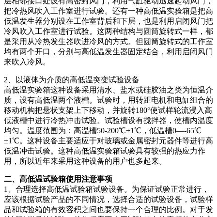
层相邻接口处设有高密封风门，利用气缸驱动迅速起动风门，
把冷热风吹入工作室进行试验。还有一种高低温实验箱是把高
低温发生器分别设在工作室背后和下层，也是利用启闭风门把
冷风吹入工作室进行试验。这两种结构与圆筒旋转式一样，都
是采用从冷热发生器吹进冷风的方式。但圆筒旋转式的工作室
均有两个开口，分别与高低温发生器固定结合，利用启闭风门
来吹入冷风。
2、以液体为介质的高低温突变试验设备
高低温实验箱这种设备采用清水、盐水或硅胶油之类为恒温介
质，设有高低温两个液槽。试验时，用转距电机和电缸组合的
移动机构把悬状支架上下移动，并旋转180°使试样轮流浸入高
低液槽中进行冷热冲击试验。试验槽设有搅拌器，使槽内温度
均匀。温度范围为：高温槽50-200℃±1℃，低温槽0—-65℃
±1℃。这种设备主要适应于对玻璃或金属密封元器件等进行高
低温冲击试验。这种高低温实验箱试验具有较强的热应力作
用，所以近年来采用这种设备的用户也多起来。
二、高低温试验箱使用注意事项
1、合理选择高低温试验箱试验设备。为保证试验正常进行，
应该根据试验产品的不同情况，选择合适的试验设备，试验样
品和试验箱的有效容积之间也要保持一个合理的比例。对于发