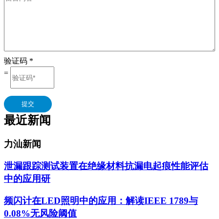
验证码
*
=
提交
最近新闻
力汕新闻
泄漏跟踪测试装置在绝缘材料抗漏电起痕性能评估
中的应用研
频闪计在LED照明中的应用：解读IEEE 1789与
0.08%无风险阈值