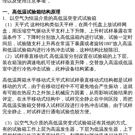
理以及使用注意事项”。
插头插座与线缆测试
EN欧洲标准
RoHS与元素分析仪
关于我们
音视频与IT测试方案
标准试验指与探针
一、高低温试验箱结构原理
插头插座量规
UL美国标准
颜色与光泽度测试仪
1、以空气为恒温介质的高低温突变式试验箱
线缆测试方案
（1）天平式 这种结构类似天平秤，在两个托盘上放试样网
其他分析仪
盒，用压缩空气驱动天平支杆上下升降。上升时试样暴露在常
插头插座测试方案
温条件下，下降时分别放入高低温箱内进行试验。试验一定时
间后，试验随支杆上升再在常温下暴露或者旋转180°放入高温
电源开关测试方案
和低温试验箱内进行冷热冲击试验，这种结构比较陈旧。
（2）试样垂直移动式 高低温室分别设置在试验箱的上下层。
变压器测试方案
装在箱顶的调速电机可使试样垂直升降，交替放入高温或低温
电动玩具测试方案
室中进行冷热冲击试验，此种设备结构紧凑。
高低温两箱水平移动式天平式和试样垂直移动式结构都是试样
电表测试方案
移动的方式，由于在移动过程中不可避免地会产生振动，这就
电动工具测试方案
有可能在热应力之外加上机械应力因素，从而影响试验结果的
评定。在水平移动式结构中，试样完全静止在中间区段，而把
高低温实验箱交替移入试样区段进行冷热冲击试验。由于试样
完全静止，对试样进行通电试验也较方便。
（3）以空气为介质的高低温突变式试验箱还有其他的方式。
有的试验箱工作上层为高温发生器，下层为低温发生器，上下