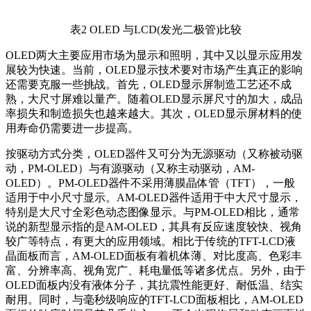
表2 OLED 与LCD(发光二极管)比较
OLED两大主要应用市场为显示和照明，其中又以显示应用发
展较为快速。当前，OLED显示技术要对市场产生真正的影响
还需要克服一些挑战。首先，OLED显示屏制造工艺还不成
熟，大尺寸屏难以量产。随着OLED显示屏尺寸的加大，成品
率损失和制造损失也越来越大。其次，OLED显示屏材料的使
用寿命仍需要进一步提高。
按驱动方式分类，OLED器件又可分为无源驱动（又称被动驱
动，PM-OLED）与有源驱动（又称主动驱动，AM-
OLED）。PM-OLED器件不采用薄膜晶体管（TFT），一般
适用于中小尺寸显示。AM-OLED器件适用于中大尺寸显示，
特别是大尺寸全彩色动态图像显示。与PM-OLED相比，通常
说的新型显示指的是AM-OLED，其具有反应速度较快、视角
较广等特点，有更大的应用领域。相比于传统的TFT-LCD液
晶面板而言，AM-OLED面板有着机体薄、对比度高、色彩丰
富、分辨率高、视角宽广、耗电量低等诸多优点。另外，由于
OLED面板内没有液体分子，其抗震性能更好、耐低温、结实
耐用。同时，与毫秒级响应的TFT-LCD面板相比，AM-OLED