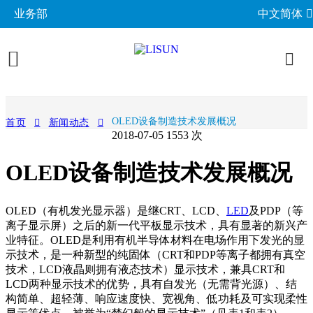
业务部
中文简体
产品展示
OLED设备制造技术发展概况
首页
新闻动态
2018-07-05
1553 次
照明与光度测试
行业应用
OLED设备制造技术发展概况
分布光度计系统
EMC电磁兼容
LED与灯具测试方案
相关标准
积分球光谱辐射计系统
EMI电磁干扰测试系统
LM-79与LM-80测试方案
环境试验箱
GB 中国国家标准
成功案例
OLED（有机发光显示器）是继CRT、LCD、
LED
及PDP（等
LED老化与热阻测试
EMS电磁抗扰度测试仪
离子显示屏）之后的新一代平板显示技术，具有显著的新兴产
LED驱动测试方案
高低温湿热试验箱
电气安规测试
IEC国际电工委员会
业特征。OLED是利用有机半导体材料在电场作用下发光的显
关于力汕
光生物安全与蓝光危害
交流与直流测试电源
家用电器测试方案
示技术，是一种新型的纯固体（CRT和PDP等离子都拥有真空
IP防水防尘测试设备
阻燃与防火测试设备
机械力学与量规
ISO国际标准化组织
技术，LCD液晶则拥有液态技术）显示技术，兼具CRT和
电子目录
其他LED测试设备
联系我们
移动与网络测试方案
耐候与腐蚀测试
LCD两种显示技术的优势，具有自发光（无需背光源）、结
安规测试仪
机械力学测试机
CIE国际照明委员会
材料与光学分析
构简单、超轻薄、响应速度快、宽视角、低功耗及可实现柔性
新闻动态
汽车电子测试方案
电子元器件测试