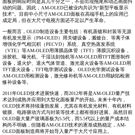
面板的响应时间是其几千分之一，不会出现拖尾和动态画面抖
动的问题。因此，AM-OLED已被业内共识为“新型平板显示
技术”。目前中小尺寸AM-OLED面板在高端手机上的应用已
成定局，但在大尺寸电视方面还不足以产生革命。
一般而言，OLED制造设备主要包括：有机蒸镀和封装等无源
有机发光显示（PM-OLED）用关键设备，溅镀台、等离子体
增强化学气相沉积（PECVD）系统、真空热蒸发系统
（VTE）等AM-OLED用薄膜晶体管（TFT）薄膜沉积设备，
涂胶机、曝光机、干湿法刻蚀机等AM-OLED用TFT图形制作
设备，退火炉、退火气体管道、激光退火设备等AM-OLED用
TFT退火设备，TFT电学测试设备、OLED光学测试设备等
AM-OLED用检测设备，激光修补机等AM-OLED用缺陷检测
修补设备等。
2011年OLED技术进展快速，而2012年将是AM-OLED量产技
术达到成熟并应用到大型化面板量产的开始｡ 未来十年内，
OLED技术将持续蓬勃发展，尤其在有机发光材料、有机材料
镀膜、电路驱动方式与封装等技术上都有很好进展。虽然目前
OLED最大量产玻璃基板为5.5代，而5.5代以上的量产成本结
构尚不明确，但随着AM-OLED技术的逐渐成熟稳定，AM-
OLED面板制造商将开始导入量产于大尺寸应用上。