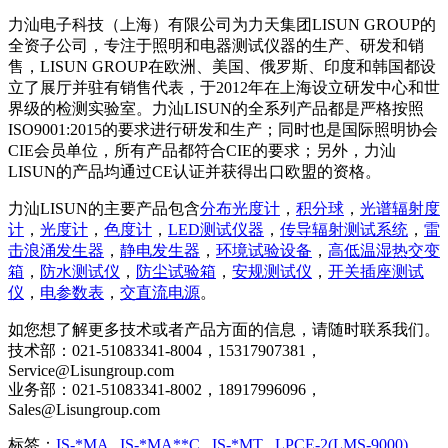
力汕电子科技（上海）有限公司为力天集团LISUN GROUP的
全资子公司，专注于照明和电器测试仪器的生产、研发和销
售，LISUN GROUP在欧洲、美国、俄罗斯、印度和韩国都设
立了展厅并驻有销售代表，于2012年在上海设立研发中心和世
界级的检测实验室。力汕LISUN的全系列产品都是严格按照
ISO9001:2015的要求进行研发和生产；同时也是国际照明协会
CIE会员单位，所有产品都符合CIE的要求；另外，力汕
LISUN的产品均通过CE认证并获得出口欧盟的资格。
力汕LISUN的主要产品包含
分布光度计
，
积分球
，
光谱辐射度
计
，
光度计
，
色度计
，
LED测试仪器
，
传导辐射测试系统
，
雷
击浪涌发生器
，
静电发生器
，
环境试验设备
，
高低温湿热交变
箱
，
防水测试仪
，
防尘试验箱
，
安规测试仪
，
开关插座测试
仪
，
电参数表
，
交直流电源
。
如您想了解更多技术或者产品方面的信息，请随时联系我们。
技术部：021-51083341-8004，15317907381，
Service@Lisungroup.com
业务部：021-51083341-8002，18917996096，
Sales@Lisungroup.com
标签：
IS-*MA
,
IS-*MA**C
,
IS-*MT
,
LPCE-2(LMS-9000)
,