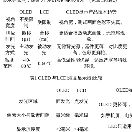
显示等优点，被誉为“梦幻般的显示技术”（见表1和表2）
插头插座与线缆测试
EN欧洲标准
RoHS与元素分析仪
关于我们
音视频与IT测试方案
标准试验指与探针
OLED
LCD
OLED显示产品技术趋势
插头插座量规
UL美国标准
颜色与光泽度测试仪
视角
不受限
线缆测试方案
受限制
视角宽，测试画面色彩不失真。
其他分析仪
宽度
制
插头插座测试方案
响应
微秒
毫秒
更适合播放动态画像，无拖尾现
时间
（μs）
（ms）
象。
电源开关测试方案
发光
主动发
被动发
无需背光源，器件更薄，对比度更
方式
光
光
高，色彩更鲜艳。
变压器测试方案
温度
-40-
高低温性能优越，适应严寒等特殊
0-60
℃
范围
80
℃
环境。
电动玩具测试方案
表1 OLED 与LCD(液晶显示器)比较
电表测试方案
OLE
电动工具测试方案
OLED
LCD
发光区域
面发光
点发光
OLED 更轻
像素大小与像素间距
微米级
毫米级
如手机屏、电
LED只适
显示屏厚度
<2毫米
>4毫米