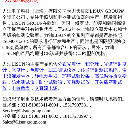
LSG-3000B测试时
力汕电子科技（上海）有限公司为力天集团LISUN GROUP的
全资子公司，专注于照明和电器测试仪器的生产、研发和销
售，LISUN GROUP在欧洲、美国、俄罗斯、印度和韩国都设
立了展厅并驻有销售代表，于2012年在上海设立研发中心和世
界级的检测实验室。力汕LISUN的全系列产品都是严格按照
ISO9001:2015的要求进行研发和生产；同时也是国际照明协会
CIE会员单位，所有产品都符合CIE的要求；另外，力汕
LISUN的产品均通过CE认证并获得出口欧盟的资格。
力汕LISUN的主要产品包含
分布光度计
，
积分球
，
光谱辐射度
计
，
光度计
，
色度计
，
LED测试仪器
，
传导辐射测试系统
，
雷
击浪涌发生器
，
静电发生器
，
环境试验设备
，
高低温湿热交变
箱
，
防水测试仪
，
防尘试验箱
，
安规测试仪
，
开关插座测试
仪
，
电参数表
，
交直流电源
。
如您想了解更多技术或者产品方面的信息，请随时联系我们。
技术部：021-51083341-8004，15317907381，
Service@Lisungroup.com
业务部：021-51083341-8002，18117273997，
Sales@Lisungroup.com