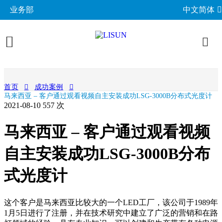
业务部
中文简体
产品展示
首页
成功案例
马来西亚 – 客户通过观看视频自主安装成功LSG-3000B分布式光度计
照明与光度测试
行业应用
2021-08-10
557 次
分布光度计系统
EMC电磁兼容
LED与灯具测试方案
相关标准
马来西亚 – 客户通过观看视频
积分球光谱辐射计系统
EMI电磁干扰测试系统
LM-79与LM-80测试方案
环境试验箱
GB 中国国家标准
成功案例
自主安装成功LSG-3000B分布
LED老化与热阻测试
EMS电磁抗扰度测试仪
LED驱动测试方案
高低温湿热试验箱
电气安规测试
IEC国际电工委员会
式光度计
关于力汕
光生物安全与蓝光危害
交流与直流测试电源
家用电器测试方案
IP防水防尘测试设备
阻燃与防火测试设备
机械力学与量规
ISO国际标准化组织
电子目录
其他LED测试设备
联系我们
移动与网络测试方案
耐候与腐蚀测试
安规测试仪
这个客户是马来西亚比较大的一个LED工厂，该公司于1989年
机械力学测试机
CIE国际照明委员会
材料与光学分析
1月5日进行了注册，并在技术研究中建立了广泛的营销和在路
新闻动态
汽车电子测试方案
电子元器件测试