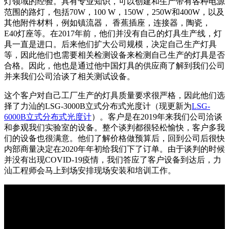
灯领域的经验。具有专业知识，可以创建和生产带有各种电源
插头插座与线缆测试
EN欧洲标准
RoHS与元素分析仪
关于我们
范围的路灯，包括70W，100 W，150W，250W和400W，以及
音视频与IT测试方案
标准试验指与探针
插头插座量规
UL美国标准
其他附件材料，例如镇流器， 香蕉插座，连接器，陶瓷，
颜色与光泽度测试仪
E40灯座等。在2017年前，他们并没有自己的灯具生产线，灯
线缆测试方案
其他分析仪
具一直是进口。后来他们扩大公司规模，决定自己生产灯具
等，因此他们也需要相关检测设备来检测自己生产的灯具是否
插头插座测试方案
合格。因此，他也是通过他中国灯具的供应商了解到我们公司
并来我们公司洽谈了相关测试设备。
电源开关测试方案
这个客户对自己工厂生产的灯具质量要求很严格，因此他们选
变压器测试方案
择了力汕的LSG-3000B立式分布式光度计（现更新为
LSG-
电动玩具测试方案
6000B立式分布式光度计
）。客户是在2019年来我们公司洽谈
和参观我们实验室的设备。整个谈判都很轻松愉快，客户多我
电表测试方案
们的设备也很满意。他们了解价格做预算后，回到公司后很快
内部商量决定在2020年年初给我们下了订单。由于谈判的时候
电动工具测试方案
并没有出现COVID-19疫情，我们答应了客户设备到达后，力
汕工程师会马上到场安排现场安装和培训工作。