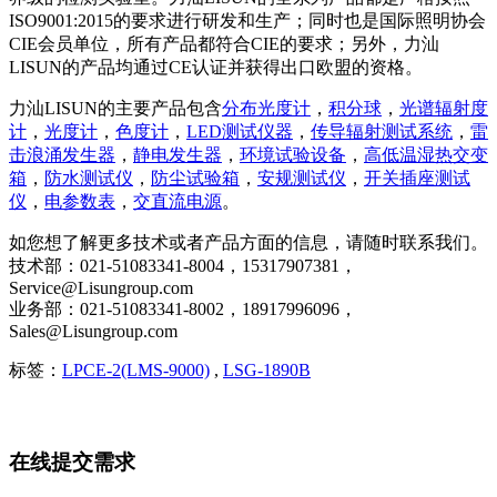
ISO9001:2015的要求进行研发和生产；同时也是国际照明协会
CIE会员单位，所有产品都符合CIE的要求；另外，力汕
LISUN的产品均通过CE认证并获得出口欧盟的资格。
力汕LISUN的主要产品包含
分布光度计
，
积分球
，
光谱辐射度
计
，
光度计
，
色度计
，
LED测试仪器
，
传导辐射测试系统
，
雷
击浪涌发生器
，
静电发生器
，
环境试验设备
，
高低温湿热交变
箱
，
防水测试仪
，
防尘试验箱
，
安规测试仪
，
开关插座测试
仪
，
电参数表
，
交直流电源
。
如您想了解更多技术或者产品方面的信息，请随时联系我们。
技术部：021-51083341-8004，15317907381，
Service@Lisungroup.com
业务部：021-51083341-8002，18917996096，
Sales@Lisungroup.com
标签：
LPCE-2(LMS-9000)
,
LSG-1890B
在线提交需求