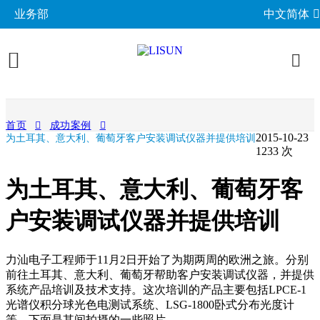
业务部
中文简体
产品展示
首页
成功案例
2015-10-23
为土耳其、意大利、葡萄牙客户安装调试仪器并提供培训
照明与光度测试
行业应用
1233 次
分布光度计系统
EMC电磁兼容
LED与灯具测试方案
相关标准
为土耳其、意大利、葡萄牙客
积分球光谱辐射计系统
EMI电磁干扰测试系统
LM-79与LM-80测试方案
环境试验箱
GB 中国国家标准
户安装调试仪器并提供培训
成功案例
LED老化与热阻测试
EMS电磁抗扰度测试仪
LED驱动测试方案
高低温湿热试验箱
电气安规测试
IEC国际电工委员会
关于力汕
光生物安全与蓝光危害
交流与直流测试电源
力汕电子工程师于11月2日开始了为期两周的欧洲之旅。分别
家用电器测试方案
IP防水防尘测试设备
阻燃与防火测试设备
机械力学与量规
ISO国际标准化组织
前往土耳其、意大利、葡萄牙帮助客户安装调试仪器，并提供
电子目录
其他LED测试设备
联系我们
移动与网络测试方案
耐候与腐蚀测试
系统产品培训及技术支持。这次培训的产品主要包括LPCE-1
安规测试仪
机械力学测试机
CIE国际照明委员会
材料与光学分析
光谱仪积分球光色电测试系统、LSG-1800卧式分布光度计
新闻动态
汽车电子测试方案
电子元器件测试
等。下面是其间拍摄的一些照片。