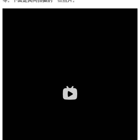
插头插座与线缆测试
EN欧洲标准
RoHS与元素分析仪
关于我们
音视频与IT测试方案
标准试验指与探针
插头插座量规
UL美国标准
颜色与光泽度测试仪
线缆测试方案
其他分析仪
插头插座测试方案
电源开关测试方案
变压器测试方案
电动玩具测试方案
电表测试方案
电动工具测试方案