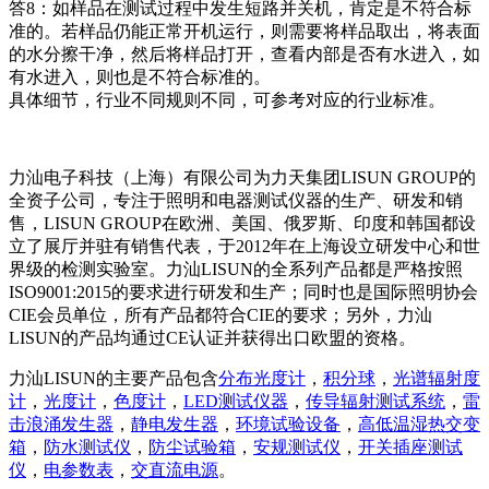
答8：如样品在测试过程中发生短路并关机，肯定是不符合标
准的。若样品仍能正常开机运行，则需要将样品取出，将表面
的水分擦干净，然后将样品打开，查看内部是否有水进入，如
有水进入，则也是不符合标准的。
具体细节，行业不同规则不同，可参考对应的行业标准。
力汕电子科技（上海）有限公司为力天集团LISUN GROUP的
全资子公司，专注于照明和电器测试仪器的生产、研发和销
售，LISUN GROUP在欧洲、美国、俄罗斯、印度和韩国都设
立了展厅并驻有销售代表，于2012年在上海设立研发中心和世
界级的检测实验室。力汕LISUN的全系列产品都是严格按照
ISO9001:2015的要求进行研发和生产；同时也是国际照明协会
CIE会员单位，所有产品都符合CIE的要求；另外，力汕
LISUN的产品均通过CE认证并获得出口欧盟的资格。
力汕LISUN的主要产品包含
分布光度计
，
积分球
，
光谱辐射度
计
，
光度计
，
色度计
，
LED测试仪器
，
传导辐射测试系统
，
雷
击浪涌发生器
，
静电发生器
，
环境试验设备
，
高低温湿热交变
箱
，
防水测试仪
，
防尘试验箱
，
安规测试仪
，
开关插座测试
仪
，
电参数表
，
交直流电源
。