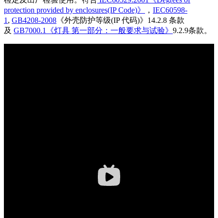
插头插座与线缆测试
EN欧洲标准
RoHS与元素分析仪
protection provided by enclosures(IP Code)》
，
IEC60598-
关于我们
音视频与IT测试方案
标准试验指与探针
1
,
GB4208-2008
《外壳防护等级(IP 代码)》14.2.8 条款
插头插座量规
UL美国标准
颜色与光泽度测试仪
及
GB7000.1《灯具 第一部分：一般要求与试验》
9.2.9条款。
线缆测试方案
其他分析仪
插头插座测试方案
电源开关测试方案
变压器测试方案
电动玩具测试方案
电表测试方案
电动工具测试方案