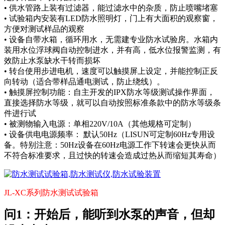
• 供水管路上装有过滤器，能过滤水中的杂质，防止喷嘴堵塞
• 试验箱内安装有LED防水照明灯，门上有大面积的观察窗，
方便对测试样品的观察
• 设备自带水箱，循环用水，无需建专业防水试验房。水箱内
装用水位浮球阀自动控制进水，并有高，低水位报警监测，有
效防止水泵缺水干转而损坏
• 转台使用步进电机，速度可以触摸屏上设定，并能控制正反
向转动（适合带样品通电测试，防止绕线）。
• 触摸屏控制功能：自主开发的IPX防水等级测试操作界面，
直接选择防水等级，就可以自动按照标准条款中的防水等级条
件进行试
• 被测物输入电源：单相220V/10A（其他规格可定制）
• 设备供电电源频率： 默认50Hz（LISUN可定制60Hz专用设
备。特别注意：50Hz设备在60Hz电源工作下转速会更快从而
不符合标准要求，且过快的转速会造成过热从而缩短其寿命）
JL-XC系列防水测试试验箱
问1：开始后，能听到水泵的声音，但却