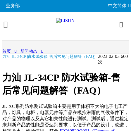
业务部
中文简体
产品展示
首页
新闻动态
2023-02-03
660
力汕 JL-34CP 防水试验箱-售后常见问题解答（FAQ）
照明与光度测试
行业应用
次
分布光度计系统
EMC电磁兼容
LED与灯具测试方案
相关标准
力汕 JL-34CP 防水试验箱-售
积分球光谱辐射计系统
EMI电磁干扰测试系统
LM-79与LM-80测试方案
环境试验箱
GB 中国国家标准
后常见问题解答（FAQ）
成功案例
LED老化与热阻测试
EMS电磁抗扰度测试仪
LED驱动测试方案
高低温湿热试验箱
电气安规测试
IEC国际电工委员会
关于力汕
光生物安全与蓝光危害
交流与直流测试电源
JL-XC系列防水测试试验箱主要是用于体积不大的电子电工产
家用电器测试方案
IP防水防尘测试设备
阻燃与防火测试设备
机械力学与量规
ISO国际标准化组织
品，灯具，电柜，电器元件等产品在模拟淋雨的气候条件下，
电子目录
其他LED测试设备
联系我们
移动与网络测试方案
耐候与腐蚀测试
对产品的物理以及其它相关性能进行测试。测试后，通过检定
安规测试仪
机械力学测试机
CIE国际照明委员会
材料与光学分析
来判断产品的性能是否达到要求，以便于产品的设计，改进，
新闻动态
汽车电子测试方案
电子元器件测试
检定及出厂检验使用。符合
IEC60529:2001《Degrees of