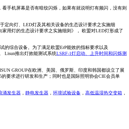
，看手机屏幕是否有暗纹闪烁，如果有就说明灯有频闪，没有则
EC号指令关于定向灯、LED灯及其相关设备的生态设计要求之实施细
关于非定向家用灯的生态设计要求之实施细则》， 欧盟对LED灯形成了
测试的综合设备。为了满足欧盟ErP能效的指标要求以及
启动和闪烁测试。 Lisun推出灯效能测试系统
LSRF-1灯启动、上升时间和闪烁测
SUN GROUP在欧洲、美国、俄罗斯、印度和韩国都设立了展
015的要求进行研发和生产；同时也是国际照明协会CIE会员单
浪涌发生器
，
静电发生器
，
环境试验设备
，
高低温湿热交变箱
，