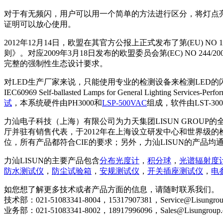
对于有无频闪，用户可以用一个简单的方法进行区分，将灯点
证明可以放心使用。
2012年12月14日，欧盟在其官方公报上正式发布了第(EU) NO
则》。对应2009年3月18日发布的欧盟委员会第(EC) NO 2
完整的强制性生态设计要求。
对LED生产厂家来说，只能使用专业的检测设备来检测LED的
IEC60969 Self-ballasted Lamps for General Lighting 
试
，本系统硬件由PH3000和
LSP-500VAC
组成，软件由LST-30
力汕电子科技（上海）有限公司为力天集团LISUN GROUP
厅并驻有销售代表，于2012年在上海设立研发中心和世界级的检测
位，所有产品都符合CIE的要求；另外，力汕LISUN的产品均
力汕LISUN的主要产品包含
分布光度计
，
积分球
，
光谱辐射度
防水测试仪
，
防尘试验箱
，
安规测试仪
，
开关插座测试仪
，
电
如您想了解更多技术或者产品方面的信息，请随时联系我们。
技术部：021-51083341-8004，15317907381，Service@Lisungrou
业务部：021-51083341-8002，18917996096，Sales@Lisungroup