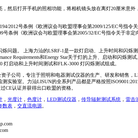
亮，然后打开手机的照相功能，将相机镜头放在离灯20厘米意外
 1194/2012号条例《欧洲议会与欧盟理事会第2009/125/
44/2009号条例《欧洲议会与欧盟理事会第2005/32/EC号指令
闪烁问题。 上海力汕的LSRF-1是一款灯启动、上升时间和闪烁
Services-Performance Requirements和Energy Star关于灯的上升、
00 灯启动和上升时间测试和FLK-3000 灯闪烁测试组成。
的全资子公司，专注于照明和电器测试仪器的生产、研发和销售，LI
实验室。力汕LISUN的全系列产品都是严格按照ISO9001:2
通过CE认证并获得出口欧盟的资格。
计
，
光度计
，
色度计
，
LED测试仪器
，
传导辐射测试系统
，
雷击
参数表
，
交直流电源
。
p.com
.com