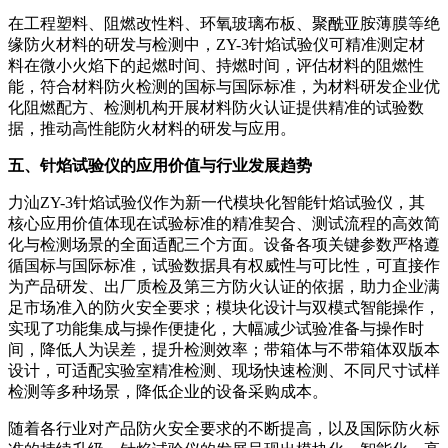
在工程塑料、阻燃改性料、环氧玻璃布板、聚酰亚胺薄膜等绝
缘防火材料的研发与检测中，ZY-3针焰试验仪可精准测定材
料在微小火焰下的起燃时间、持燃时间，评估材料的阻燃性
能，符合材料防火检测的国标与国际标准，为材料研发企业优
化阻燃配方、检测机构开展材料防火认证提供精准的试验数
据，推动高性能防火材料的研发与应用。
五、针焰试验仪的应用价值与行业发展趋势
力汕ZY-3针焰试验仪作为新一代模块化智能针焰试验仪，其
核心应用价值体现在试验标准的精准契合、测试流程的高效简
化与检测场景的全面适配三个方面。设备各项关键参数严格遵
循国标与国际标准，试验数据具有权威性与可比性，可直接作
为产品研发、出厂质检及第三方防火认证的依据，助力企业满
足市场准入的防火安全要求；模块化设计与双模式智能操作，
实现了功能集成与操作便捷化，大幅减少试验准备与操作时
间，降低人为误差，提升检测效率；带箱体与不带箱体双版本
设计，可适配实验室精准检测、现场快速检测、不同尺寸试样
检测等多种场景，降低企业的设备采购成本。
随着各行业对产品防火安全要求的不断提高，以及国际防火标