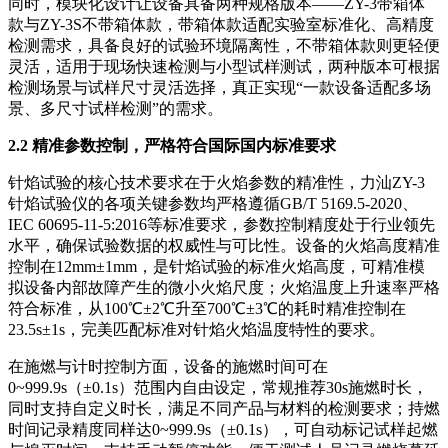
同时，模块化设计让设备具备两种规格版本——ZY-3带箱体
款与ZY-3S不带箱体款，带箱体款适配实验室标准化、高精度
检测需求，具备良好的试验环境隔离性，不带箱体款则更轻便
灵活，适用于现场快速检测与小型试样测试，两种版本可根据
检测场景与试样尺寸灵活选择，真正实现“一款设备适配多场
景、多尺寸试样检测”的需求。
2.2 精准参数控制，严格符合国际国内标准要求
针焰试验的核心技术要求在于火焰参数的精准性，力汕ZY-3
针焰试验仪的各项关键参数均严格遵循GB/T 5169.5-2020、
IEC 60695-11-5:2016等标准要求，参数控制精度处于行业领先
水平，确保试验数据的权威性与可比性。设备的火焰高度精准
控制在12mm±1mm，是针焰试验的标准火焰高度，可精准模
拟设备内部故障产生的微小火焰尺度；火焰温度上升速率严格
符合标准，从100℃±2℃升至700℃±3℃的耗时精准控制在
23.5s±1s，完美匹配标准对针焰火焰温度特性的要求。
在施燃与计时控制方面，设备的施燃时间可在
0~999.9s（±0.1s）范围内自由设定，常规推荐30s施燃时长，
同时支持自定义时长，满足不同产品与材料的检测要求；持燃
时间记录精度同样达0~999.9s（±0.1s），可自动标记试样起燃