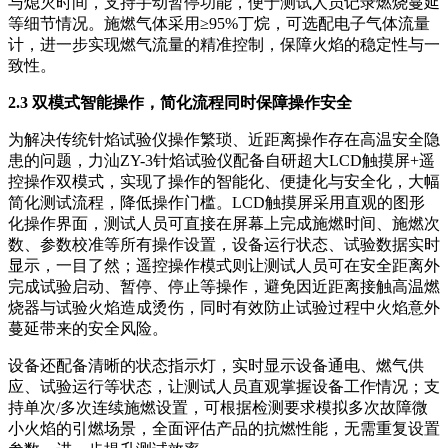
与熄灭时间，支持手动暂停功能，便于测试人员记录燃烧蔓延
等细节情况。施燃气体采用≥95%丁烷，可选配电子气体流量
计，进一步实现燃气流量的精准控制，保障火焰的稳定性与一
致性。
2.3 双模式智能操作，简化流程同时保障操作安全
为解决传统针焰试验仪操作繁琐、近距离操作存在高温安全隐
患的问题，力汕ZY-3针焰试验仪配备自研超大LCD触摸屏+遥
控操作双模式，实现了操作的智能化、便捷化与安全化，大幅
简化测试流程，降低操作门槛。LCD触摸屏采用直观的图形
化操作界面，测试人员可直接在屏幕上完成施燃时间、施燃次
数、参数校准等所有操作设置，设备运行状态、试验数据实时
显示，一目了然；遥控操作模式则让测试人员可在安全距离外
完成试验启动、暂停、停止等操作，避免因近距离接触高温燃
烧器与试验火焰造成烫伤，同时有效防止试验过程中火焰意外
蔓延带来的安全风险。
设备还配备清晰的状态指示灯，实时显示设备通电、燃气供
应、试验运行等状态，让测试人员直观掌握设备工作情况；支
持单次/多次连续施燃设置，可根据检测要求模拟多次故障微
小火焰的引燃场景，全面评估产品的抗燃性能，无需重复设置