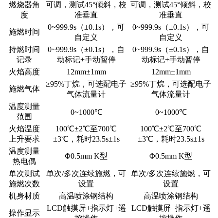
燃烧器角
可调，测试45°倾斜，校
可调，测试45°倾斜，校
度
准垂直
准垂直
0~999.9s（±0.1s），可
0~999.9s（±0.1s），可
施燃时间
自定义
自定义
持燃时间
0~999.9s（±0.1s），自
0~999.9s（±0.1s），自
记录
动标记+手动暂停
动标记+手动暂停
火焰高度
12mm±1mm
12mm±1mm
≥95%丁烷，可选配电子
≥95%丁烷，可选配电子
施燃气体
气体流量计
气体流量计
温度测量
0~1000℃
0~1000℃
范围
火焰温度
100℃±2℃至700℃
100℃±2℃至700℃
上升要求
±3℃，耗时23.5s±1s
±3℃，耗时23.5s±1s
温度测量
Φ0.5mm K型
Φ0.5mm K型
热电偶
单次测试
单次/多次连续施燃，可
单次/多次连续施燃，可
施燃次数
设置
设置
机身材质
高温喷涂钢结构
高温喷涂钢结构
LCD触摸屏+指示灯+遥
LCD触摸屏+指示灯+遥
操作显示