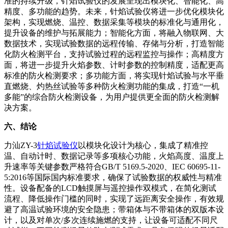
准的持续升级，针焰试验仪的发展呈现出模块化、智能化、高
精度、多功能的趋势。未来，针焰试验仪将进一步优化模块化
架构，实现燃烧、温控、数据采集等模块的标准化与通用化，
提升设备的维护与拓展能力；智能化方面，将融入物联网、大
数据技术，实现试验数据的远程传输、存储与分析，打造智能
化防火检测平台，支持试验过程的远程监控与操作；高精度方
面，将进一步提升火焰参数、计时参数的控制精度，适配更高
标准的防火检测要求；多功能方面，将实现针焰试验与水平垂
直燃烧、灼热丝试验等多种防火检测功能的集成，打造“一机
多能”的综合防火检测设备，为用户提供更全面的防火检测解
决方案。
六、结论
力汕ZY-3
针焰试验仪
以模块化设计为核心，集成了精准控
温、自动计时、数据记录等多项核心功能，火焰高度、温度上
升速率等关键参数严格符合GB/T 5169.5-2020、IEC 60695-11-
5:2016等国际国内标准要求，确保了试验数据的权威性与精准
性。设备配备的LCD触摸屏与遥控操作双模式，在简化测试
流程、降低操作门槛的同时，实现了远距离安全操作，有效规
避了高温试验环境的安全隐患；带箱体与不带箱体的双版本设
计，以及对单次/多次连续施燃的支持，让设备可适配不同尺