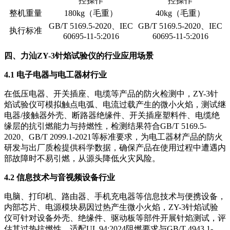
控操作
控操作
整机重量
180kg（毛重）
40kg（毛重）
GB/T 5169.5-2020、IEC
GB/T 5169.5-2020、IEC
执行标准
60695-11-5:2016
60695-11-5:2016
四、力汕ZY-3针焰试验仪的行业应用场景
4.1 电子电器与电工器材行业
在低压电器、开关插座、电缆等产品的防火检测中，ZY-3针
焰试验仪可模拟触点电弧、电流过载产生的微小火焰，测试继
电器/接触器外壳、断路器绝缘件、开关插座塑料件、电缆绝
缘层的抗引燃能力与持燃性，检测结果符合GB/T 5169.5-
2020、GB/T 2099.1-2021等标准要求，为电工器材产品的防火
研发与出厂质检提供科学数据，确保产品在使用过程中遭遇内
部故障时不易引燃，从源头降低火灾风险。
4.2 信息技术与音视频设备行业
电脑、打印机、路由器、手机充电器等信息技术与便携设备，
内部芯片、电源模块易因过热产生微小火焰，ZY-3针焰试验
仪可针对设备外壳、绝缘件、驱动板等部件开展针焰测试，评
估其过热抗燃性，适配UL 94:2024阻燃要求与GB/T 4943.1-