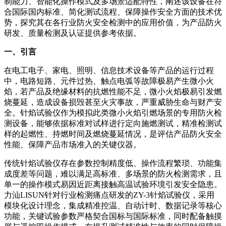
制能力、智能化操作模式及多场景适配特性，阐述该设备在符
插头插座与线缆测试
EN欧洲标准
RoHS与元素分析仪
关于我们
合国际国内标准、简化测试流程、保障操作安全方面的技术优
音视频与IT测试方案
标准试验指与探针
插头插座量规
UL美国标准
势，探究其在各行业防火安全检测中的应用价值，为产品防火
颜色与光泽度测试仪
研发、质量检测及认证提供参考依据。
线缆测试方案
其他分析仪
一、引言
插头插座测试方案
在电工电子、家电、照明、信息技术设备等产品的运行过程
电源开关测试方案
中，电路短路、元件过热、触点电弧等故障极易产生微小火
焰，若产品及绝缘材料的抗燃性能不足，微小火焰极易引发燃
变压器测试方案
烧蔓延，造成设备损毁甚至火灾事故，严重威胁生命与财产安
全。针焰试验仪作为模拟此类微小火焰引燃场景的专用防火检
电动玩具测试方案
测设备，能够依据标准对试样进行定向施燃测试，精准检测试
样的起燃性、持燃时间及燃烧蔓延情况，是评估产品防火安全
电表测试方案
性能、保障产品市场准入的关键仪器。
电动工具测试方案
传统针焰试验仪存在参数控制精度低、操作流程繁琐、功能集
成度差等问题，难以满足高标准、多场景的防火检测需求，且
单一的操作模式易因近距离接触高温试验环境引发安全隐患。
力汕LISUN针对行业检测痛点研发的ZY-3针焰试验仪，采用
模块化设计理念，集成精准控温、自动计时、数据记录等核心
功能，关键试验参数严格契合国标与国际标准，同时配备触摸