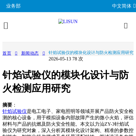
业务部
中文简体
产品展示
针焰试验仪的模块化设计与防火检测应用研究
首页
新闻动态
2026-05-13
78 次
照明与光度测试
行业应用
针焰试验仪的模块化设计与防
分布光度计系统
EMC电磁兼容
LED与灯具测试方案
相关标准
积分球光谱辐射计系统
火检测应用研究
EMI电磁干扰测试系统
LM-79与LM-80测试方案
环境试验箱
GB 中国国家标准
成功案例
LED老化与热阻测试
EMS电磁抗扰度测试仪
LED驱动测试方案
高低温湿热试验箱
电气安规测试
IEC国际电工委员会
摘要
：
关于力汕
光生物安全与蓝光危害
交流与直流测试电源
家用电器测试方案
IP防水防尘测试设备
针焰试验仪
是电工电子、家电照明等领域开展产品防火安全检
阻燃与防火测试设备
机械力学与量规
ISO国际标准化组织
测的核心设备，用于模拟设备内部故障产生的微小火焰，评估
电子目录
其他LED测试设备
联系我们
移动与网络测试方案
耐候与腐蚀测试
安规测试仪
材料与产品的抗燃及防火安全性能。本文以力汕ZY-3针焰试
机械力学测试机
CIE国际照明委员会
材料与光学分析
验仪为研究对象，深入分析其模块化设计架构、精准的参数控
新闻动态
汽车电子测试方案
电子元器件测试