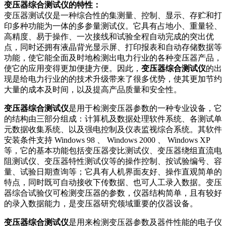
变压器综合测试仪的特性：
变压器测试仪是一种综合性的集测量、控制、显示、存贮和打
印多种功能为一体的多参量测试仪。它具有占地小、重量轻、
高精度、易于操作、一次接线和试验全程自动完成的突出优
点，同时还拥有液晶背光显示屏、打印报表和自动存储数据等
功能，使它能全面及时地检测出电力行业的各种变压器产品，
使它的应用变得更加便捷方便。因此，
变压器综合测试仪
的出
现是给电力行业的的技术升级带来了很多优势，使其更加节约
大量的成本及时间，以及提高产品质量和安全性。
变压器综合测试仪
是用于检测变压器参数的一种专业设备，它
的结构由三部分组成：计算机及数据处理软件系统、各测试单
元数据收集系统、以及强电控制及仪表监视综合系统。其软件
安装条件支持 Windows 98 、 Windows 2000 、 Windows XP
等，它的基本功能包括变压器变比测试仪、变压器绕组直流电
阻测试仪、变压器特性测试仪等的操作控制、按试验编号、容
量、试验日期查询等；它具有人机界面友好、操作直观简单的
特点，同时既可自动接收下传数据、也可人工录入数据。变压
器综合试验仪可检测变压器的参数，仪器结构简单，且有较好
的录入数据能力，是变压器研究领域重要的仪器设备。
变压器综合测试仪
是用来检测变压器参数及器件性能的电子仪