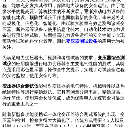
插头插座与线缆测试
EN欧洲标准
RoHS与元素分析仪
程，能够充分发挥其作用，保障电力设备的安全运行。由于绝
关于我们
音视频与IT测试方案
标准试验指与探针
缘水平的提高及计算机技术的不断发展，逐渐推动电力设备的
插头插座量规
UL美国标准
颜色与光泽度测试仪
智能化建设。预防性试验工作也面临着新的变化，未来必将走
线缆测试方案
向规模化、信息化、智能化，由试验实验室有效监测和诊断变
其他分析仪
压器、断路器等设备，使用信息化技术、自动化技术对电力设
插头插座测试方案
备进行预防性试验。从而提高电力设备运行的安全性能，实现
预防性试验的科学化管理。因此
变压器测试设备
的应用尤为被
电源开关测试方案
关注。
变压器测试方案
为满足电力变压器出厂检测和考核试验的要求，
变压器综合测
试仪
的应用能够进行电力变压器各主要电气性能的测试，其特
电动玩具测试方案
点是采用彩色显示器，操作全中文提示，实现了对试验全过程
的实时监控，使用安全可靠。
电表测试方案
变压器综合测试仪
能够对变压器的电气特性、机械特性以及热
电动工具测试方案
绝缘特性等进行精确测试。它具有测量分辨率高、精确度高、
操作简便、使用寿命长等优点，成为保障电力系统安全可靠运
行的重要工具之一
随着新型多功能便携式一体化变压器综合测试系统的出现，变
压器的检测、检修变得大大简化了。传统方式需要 4-5 人以及
耗时 8-12 小时，而现在只需 1-2 人，1-2 小时便可完成，节约