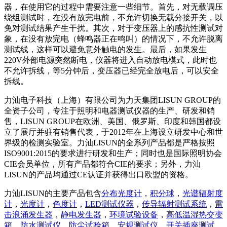
器，在使用它的过程中需要注意一些细节。首先，对无载调压
绕组测试时，在没有放完电前，不允许切换无载分接开关，以
免对测试结果产生干扰。其次，对于变压器上的感抗性测试对
象，在没有放完电（蜂鸣器正在鸣叫）的情况下，不允许脱离
测试线，这样可以避免意外触电的发生。最后，如果发生
220V外部电源突然断电，仪器将进入自动放电模式，此时也
不允许拆线，等5分钟后，变压器已经完全放电后，可以安全
拆线。
力汕电子科技（上海）有限公司为力天集团LISUN GROUP的
全资子公司，专注于照明和电器测试仪器的生产、研发和销
售，LISUN GROUP在欧洲、美国、俄罗斯、印度和韩国都设
立了展厅并驻有销售代表，于2012年在上海设立研发中心和世
界级的检测实验室。力汕LISUN的全系列产品都是严格按照
ISO9001:2015的要求进行研发和生产；同时也是国际照明协会
CIE会员单位，所有产品都符合CIE的要求；另外，力汕
LISUN的产品均通过CE认证并获得出口欧盟的资格。
力汕LISUN的主要产品包含
分布光度计
，
积分球
，
光谱辐射度
计
，
光度计
，
色度计
，
LED测试仪器
，
传导辐射测试系统
，
雷
击浪涌发生器
，
静电发生器
，
环境试验设备
，
高低温湿热交变
箱
，
防水测试仪
，
防尘试验箱
，
安规测试仪
，
开关插座测试