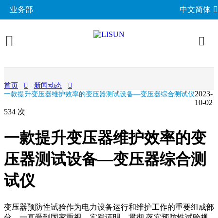
业务部
中文简体
产品展示
首页
新闻动态
2023-
一款提升变压器维护效率的变压器测试设备—变压器综合测试仪
照明与光度测试
行业应用
10-02
534 次
分布光度计系统
EMC电磁兼容
LED与灯具测试方案
相关标准
一款提升变压器维护效率的变
积分球光谱辐射计系统
EMI电磁干扰测试系统
LM-79与LM-80测试方案
环境试验箱
GB 中国国家标准
成功案例
LED老化与热阻测试
压器测试设备—变压器综合测
EMS电磁抗扰度测试仪
LED驱动测试方案
高低温湿热试验箱
电气安规测试
IEC国际电工委员会
关于力汕
光生物安全与蓝光危害
交流与直流测试电源
试仪
家用电器测试方案
IP防水防尘测试设备
阻燃与防火测试设备
机械力学与量规
ISO国际标准化组织
电子目录
其他LED测试设备
联系我们
移动与网络测试方案
耐候与腐蚀测试
安规测试仪
机械力学测试机
CIE国际照明委员会
材料与光学分析
变压器预防性试验作为电力设备运行和维护工作的重要组成部
新闻动态
汽车电子测试方案
分，一直受到国家重视。实践证明，贯彻 落实预防性试验规
电子元器件测试