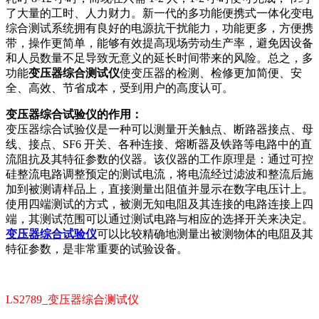
了大量的工时、人力财力。新一代的多功能便携式一体化变电
综合测试系统拥有良好的电源抗干扰能力，功能更多，方便携
带，操作更简单，能够有效提高现场劳动生产率，避免因设备
和人员数量不足导致无意义的延长时间带来的风险。总之，多
功能
变压器综合测试仪
使变压器的检测、检修更加简便、安
全、高效、节省成本，受到用户的高度认可。
变压器综合试验仪的作用：
变压器综合试验仪是一种可以测量开关触点、断路器接点、母
线、接点、SF6 开关、各种连接、熔断器及铁路等电路中的直
流阻抗及其特征参数的仪器。该仪器的工作原理是：通过可控
硅整流电路调整预定的测试电流，将电流经过滤波和整流后施
加到被测请样品上，直接测量出阻值并显示在数字电压计上。
使用四端测试的方式，被测无知电阻及其连接的电路连接上四
端，其测试范围可以通过测试电路与相应的选择开关来决定。
变压器综合试验仪
可以比较精确地测量出被测物体的电阻及其
特征参数，是非常重要的试验设备。
LS2789_变压器综合测试仪