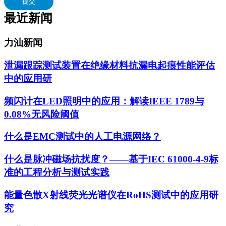
提交
最近新闻
力汕新闻
泄漏跟踪测试装置在绝缘材料抗漏电起痕性能评估
中的应用研
频闪计在LED照明中的应用：解读IEEE 1789与
0.08%无风险阈值
什么是EMC测试中的人工电源网络？
什么是脉冲磁场抗扰度？——基于IEC 61000-4-9标
准的工程分析与测试实践
能量色散X射线荧光光谱仪在RoHS测试中的应用研
究