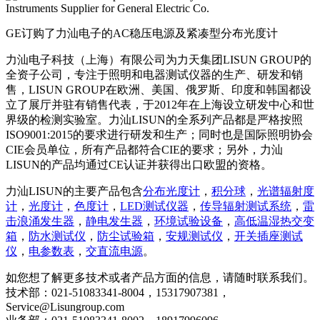
插头插座与线缆测试
EN欧洲标准
RoHS与元素分析仪
关于我们
音视频与IT测试方案
标准试验指与探针
插头插座量规
UL美国标准
颜色与光泽度测试仪
GE订购了力汕电子的AC稳压电源及紧凑型分布光度计
线缆测试方案
力汕电子科技（上海）有限公司为力天集团LISUN GROUP的
其他分析仪
全资子公司，专注于照明和电器测试仪器的生产、研发和销
插头插座测试方案
售，LISUN GROUP在欧洲、美国、俄罗斯、印度和韩国都设
立了展厅并驻有销售代表，于2012年在上海设立研发中心和世
电源开关测试方案
界级的检测实验室。力汕LISUN的全系列产品都是严格按照
ISO9001:2015的要求进行研发和生产；同时也是国际照明协会
变压器测试方案
CIE会员单位，所有产品都符合CIE的要求；另外，力汕
电动玩具测试方案
LISUN的产品均通过CE认证并获得出口欧盟的资格。
电表测试方案
力汕LISUN的主要产品包含
分布光度计
，
积分球
，
光谱辐射度
计
，
光度计
，
色度计
，
LED测试仪器
，
传导辐射测试系统
，
雷
电动工具测试方案
击浪涌发生器
，
静电发生器
，
环境试验设备
，
高低温湿热交变
箱
，
防水测试仪
，
防尘试验箱
，
安规测试仪
，
开关插座测试
仪
，
电参数表
，
交直流电源
。
如您想了解更多技术或者产品方面的信息，请随时联系我们。
技术部：021-51083341-8004，15317907381，
Service@Lisungroup.com