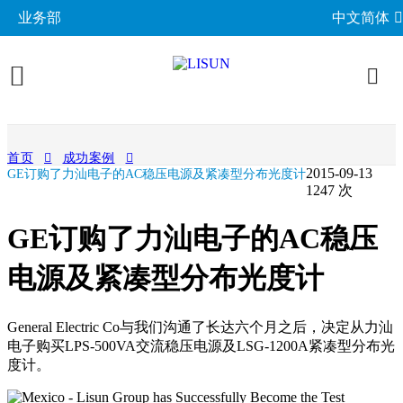
业务部
中文简体
产品展示
首页
成功案例
2015-09-13
GE订购了力汕电子的AC稳压电源及紧凑型分布光度计
照明与光度测试
行业应用
1247 次
分布光度计系统
EMC电磁兼容
LED与灯具测试方案
相关标准
GE订购了力汕电子的AC稳压
积分球光谱辐射计系统
EMI电磁干扰测试系统
LM-79与LM-80测试方案
环境试验箱
GB 中国国家标准
电源及紧凑型分布光度计
成功案例
LED老化与热阻测试
EMS电磁抗扰度测试仪
LED驱动测试方案
高低温湿热试验箱
电气安规测试
IEC国际电工委员会
关于力汕
光生物安全与蓝光危害
交流与直流测试电源
General Electric Co与我们沟通了长达六个月之后，决定从力汕
家用电器测试方案
IP防水防尘测试设备
阻燃与防火测试设备
机械力学与量规
ISO国际标准化组织
电子购买LPS-500VA交流稳压电源及LSG-1200A紧凑型分布光
电子目录
其他LED测试设备
联系我们
移动与网络测试方案
耐候与腐蚀测试
度计。
安规测试仪
机械力学测试机
CIE国际照明委员会
材料与光学分析
新闻动态
汽车电子测试方案
电子元器件测试