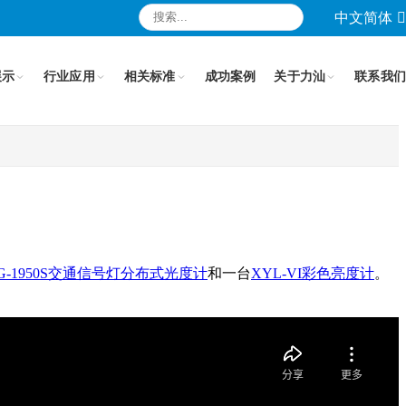
中文简体
展示
行业应用
相关标准
成功案例
关于力汕
联系我们
SG-1950S交通信号灯分布式光度计
和一台
XYL-VI彩色亮度计
。