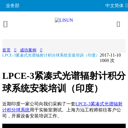
业务部
中文简体
产品展示
首页
成功案例
2017-11-10
LPCE-3紧凑式光谱辐射计积分球系统安装培训（印度）
照明与光度测试
行业应用
1069 次
分布光度计系统
EMC电磁兼容
LED与灯具测试方案
相关标准
LPCE-3紧凑式光谱辐射计积分
积分球光谱辐射计系统
EMI电磁干扰测试系统
LM-79与LM-80测试方案
环境试验箱
GB 中国国家标准
球系统安装培训（印度）
成功案例
LED老化与热阻测试
EMS电磁抗扰度测试仪
LED驱动测试方案
高低温湿热试验箱
电气安规测试
IEC国际电工委员会
关于力汕
光生物安全与蓝光危害
交流与直流测试电源
近期印度一家公司向我们采购了一套
LPCE-3紧凑式光谱辐射
家用电器测试方案
IP防水防尘测试设备
阻燃与防火测试设备
机械力学与量规
ISO国际标准化组织
计积分球系统
用于实验室测试。上海力汕工程师前往客户公
电子目录
其他LED测试设备
联系我们
移动与网络测试方案
耐候与腐蚀测试
司，开展设备安装培训工作。
安规测试仪
机械力学测试机
CIE国际照明委员会
材料与光学分析
新闻动态
汽车电子测试方案
电子元器件测试