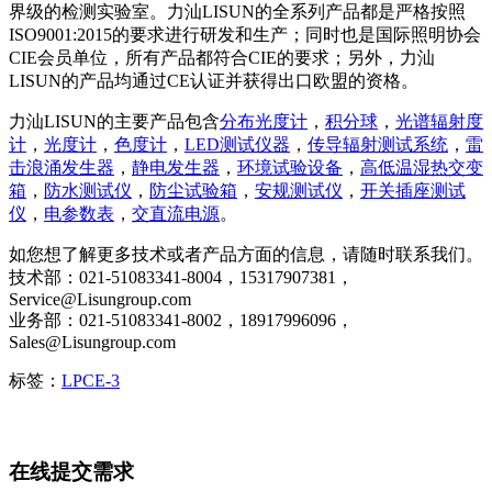
界级的检测实验室。力汕LISUN的全系列产品都是严格按照
ISO9001:2015的要求进行研发和生产；同时也是国际照明协会
CIE会员单位，所有产品都符合CIE的要求；另外，力汕
LISUN的产品均通过CE认证并获得出口欧盟的资格。
力汕LISUN的主要产品包含
分布光度计
，
积分球
，
光谱辐射度
计
，
光度计
，
色度计
，
LED测试仪器
，
传导辐射测试系统
，
雷
击浪涌发生器
，
静电发生器
，
环境试验设备
，
高低温湿热交变
箱
，
防水测试仪
，
防尘试验箱
，
安规测试仪
，
开关插座测试
仪
，
电参数表
，
交直流电源
。
如您想了解更多技术或者产品方面的信息，请随时联系我们。
技术部：021-51083341-8004，15317907381，
Service@Lisungroup.com
业务部：021-51083341-8002，18917996096，
Sales@Lisungroup.com
标签：
LPCE-3
在线提交需求