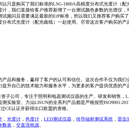
只是购买了我们标准的LSG-1800A高精度分布式光度计（
度计，我们直接给客户推荐新增了一台测试颜色参数的光谱仪，
试频闪且需要满足最新的ErP标准，所以我们又推荐客户购买
A高精度分布式光度计（配光曲线）一起使用。尽管这次客户购买的
的产品和服务，赢得了客户的认可和信任。这次合作不仅为我们
力提升自己的技术能力和服务水平，为更多的客户提供优质的产
的全资子公司，专注于照明和电器测试仪器的生产、研发和销售，LI
实验室。力汕LISUN的全系列产品都是严格按照ISO9001:2
通过CE认证并获得出口欧盟的资格。
计
，
光度计
，
色度计
，
LED测试仪器
，
传导辐射测试系统
，
雷击
参数表
，
交直流电源
。