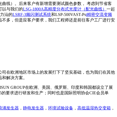
配光曲线）。后来客户有新增需要测试颜色参数， 考虑到节省客
可以与我们的
LSG-1800A高精度分布式光度计（配光曲线）
一起
了力汕的
LSRF-3频闪测试系统
和LSP-500VAST-Ps
t精密交流变频
产品不多，但是应客户要求，我们工程师还是前往客户工厂进行安
公司在欧洲地区市场上的发展打下了坚实基础，也为我们在其他
品和解决方案。
SUN GROUP在欧洲、美国、俄罗斯、印度和韩国都设立了展
015的要求进行研发和生产；同时也是国际照明协会CIE会员单
浪涌发生器
，
静电发生器
，
环境试验设备
，
高低温湿热交变箱
，