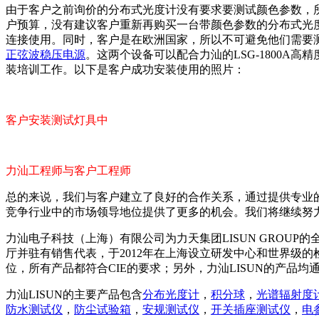
由于客户之前询价的分布式光度计没有要求要测试颜色参数，所以
户预算，没有建议客户重新再购买一台带颜色参数的分布式光
连接使用。同时，客户是在欧洲国家，所以不可避免他们需要测
正弦波稳压电源
。这两个设备可以配合力汕的LSG-1800
装培训工作。以下是客户成功安装使用的照片：
客户安装测试灯具中
力汕工程师与客户工程师
总的来说，我们与客户建立了良好的合作关系，通过提供专业
竞争行业中的市场领导地位提供了更多的机会。我们将继续努
力汕电子科技（上海）有限公司为力天集团LISUN GROUP
厅并驻有销售代表，于2012年在上海设立研发中心和世界级的检测
位，所有产品都符合CIE的要求；另外，力汕LISUN的产品均
力汕LISUN的主要产品包含
分布光度计
，
积分球
，
光谱辐射度
防水测试仪
，
防尘试验箱
，
安规测试仪
，
开关插座测试仪
，
电