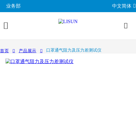
业务部
中文简体
产品展示
口罩通气阻力及压力差测试仪
首页
产品展示
照明与光度测试
行业应用
分布光度计系统
EMC电磁兼容
LED与灯具测试方案
相关标准
积分球光谱辐射计系统
EMI电磁干扰测试系统
LM-79与LM-80测试方案
环境试验箱
GB 中国国家标准
成功案例
LED老化与热阻测试
EMS电磁抗扰度测试仪
LED驱动测试方案
高低温湿热试验箱
电气安规测试
IEC国际电工委员会
关于力汕
光生物安全与蓝光危害
交流与直流测试电源
家用电器测试方案
IP防水防尘测试设备
阻燃与防火测试设备
机械力学与量规
ISO国际标准化组织
电子目录
其他LED测试设备
联系我们
移动与网络测试方案
耐候与腐蚀测试
安规测试仪
机械力学测试机
CIE国际照明委员会
材料与光学分析
新闻动态
汽车电子测试方案
电子元器件测试