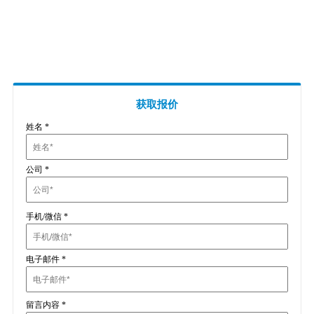
插头插座与线缆测试
EN欧洲标准
RoHS与元素分析仪
关于我们
音视频与IT测试方案
标准试验指与探针
插头插座量规
UL美国标准
颜色与光泽度测试仪
线缆测试方案
其他分析仪
插头插座测试方案
电源开关测试方案
获取报价
姓名
*
变压器测试方案
电动玩具测试方案
公司
*
电表测试方案
电动工具测试方案
手机/微信
*
电子邮件
*
留言内容
*