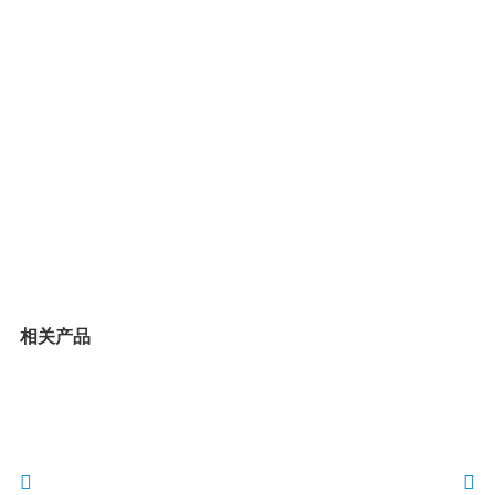
LVD-AT10电动振动测试系统
力汕 LVD-100KG 电动振动台测试系统-售后常见问
题解答（FAQ）
相关产品