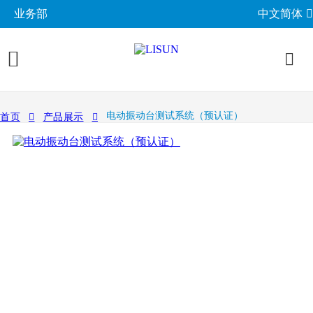
业务部
中文简体
产品展示
电动振动台测试系统（预认证）
首页
产品展示
照明与光度测试
行业应用
分布光度计系统
EMC电磁兼容
LED与灯具测试方案
相关标准
积分球光谱辐射计系统
EMI电磁干扰测试系统
LM-79与LM-80测试方案
环境试验箱
GB 中国国家标准
成功案例
LED老化与热阻测试
EMS电磁抗扰度测试仪
LED驱动测试方案
高低温湿热试验箱
电气安规测试
IEC国际电工委员会
关于力汕
光生物安全与蓝光危害
交流与直流测试电源
家用电器测试方案
IP防水防尘测试设备
阻燃与防火测试设备
机械力学与量规
ISO国际标准化组织
电子目录
其他LED测试设备
联系我们
移动与网络测试方案
耐候与腐蚀测试
安规测试仪
机械力学测试机
CIE国际照明委员会
材料与光学分析
新闻动态
汽车电子测试方案
电子元器件测试