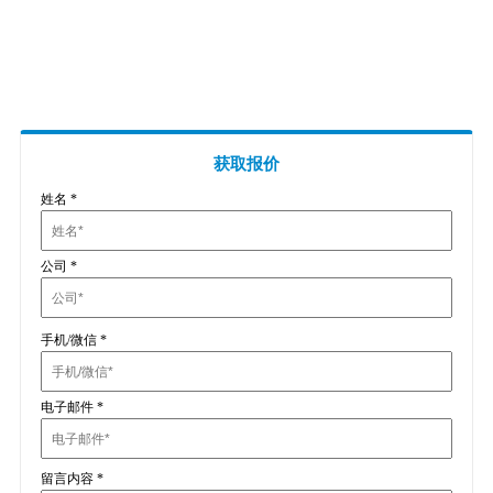
插头插座与线缆测试
EN欧洲标准
RoHS与元素分析仪
关于我们
音视频与IT测试方案
标准试验指与探针
插头插座量规
UL美国标准
颜色与光泽度测试仪
线缆测试方案
其他分析仪
插头插座测试方案
电源开关测试方案
获取报价
姓名
*
变压器测试方案
电动玩具测试方案
公司
*
电表测试方案
电动工具测试方案
手机/微信
*
电子邮件
*
留言内容
*