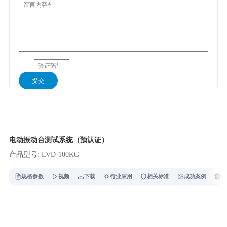
=
提交
电动振动台测试系统（预认证）
产品型号: LVD-100KG
规格参数
视频
下载
行业应用
相关标准
成功案例
技