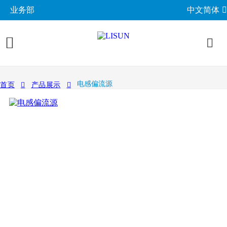
业务部
中文简体
产品展示
电感偏流源
首页
产品展示
照明与光度测试
行业应用
分布光度计系统
EMC电磁兼容
LED与灯具测试方案
相关标准
积分球光谱辐射计系统
EMI电磁干扰测试系统
LM-79与LM-80测试方案
环境试验箱
GB 中国国家标准
成功案例
LED老化与热阻测试
EMS电磁抗扰度测试仪
LED驱动测试方案
高低温湿热试验箱
电气安规测试
IEC国际电工委员会
关于力汕
光生物安全与蓝光危害
交流与直流测试电源
家用电器测试方案
IP防水防尘测试设备
阻燃与防火测试设备
机械力学与量规
ISO国际标准化组织
电子目录
其他LED测试设备
联系我们
移动与网络测试方案
耐候与腐蚀测试
安规测试仪
机械力学测试机
CIE国际照明委员会
材料与光学分析
新闻动态
汽车电子测试方案
电子元器件测试