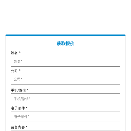
插头插座与线缆测试
EN欧洲标准
RoHS与元素分析仪
关于我们
音视频与IT测试方案
标准试验指与探针
插头插座量规
UL美国标准
颜色与光泽度测试仪
线缆测试方案
其他分析仪
插头插座测试方案
电源开关测试方案
获取报价
姓名
*
变压器测试方案
电动玩具测试方案
公司
*
电表测试方案
电动工具测试方案
手机/微信
*
电子邮件
*
留言内容
*