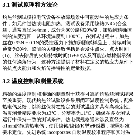
3.1 测试原理和方法论
灼热丝测试模拟电气设备在故障场景中可能发生的热应力条
件，如元件过热或电阻加热。测试设备采用镍铬(NiCr)合金
丝，通常直径为4mm，成分为80%镍和20%铬，加热到精确控
制的温度范围，从环境温度到1100°C。在测试过程中，加热
丝在0.95N ± 0.1N的受控压力下施加到测试样品上，持续时间
通常为30秒。监测的关键参数包括是否发生点火、点火时间
(Ti)、丝去除后的火焰持续时间(Ti+30)以及可能点燃棉指示剂
的任何滴落行为。这种方法提供了材料在定义的热应力条件下
的抗点火能力和火焰传播特性的定量数据。
3.2 温度控制和测量系统
精确的温度控制和准确的测量对于获得可靠的灼热丝测试结果
至关重要。现代灼热丝试验设备采用闭环温度控制系统，配备
热电偶反馈，以将丝保持在指定的测试温度并具有高稳定性。
温度测量精度要求为±3°C，分辨率为±1°C，确保在多次测试
运行中保持一致的测试条件。热电偶规格通常涉及直径为
φ1mm的铠装热电偶，使用镍铬/镍铝(K型)传感器，按照标准
要求定位。先进系统 incorporates 自动温度校准程序和实时温