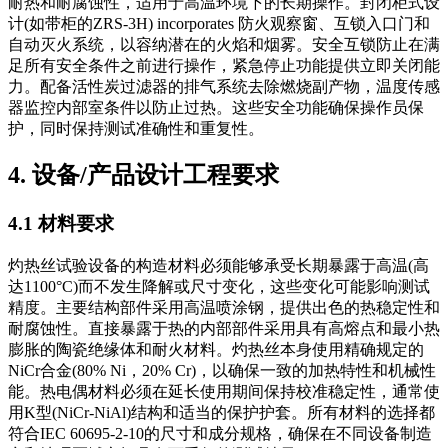
耐热和耐腐蚀性，适用于高温环境下的长期操作。封闭柜式设
计(如带柜的ZRS-3H) incorporates 防火观察窗、互锁入口门和
自动灭火系统，以容纳潜在的火焰和烟雾。安全互锁防止在满
足所有安全条件之前进行操作，紧急停止功能提供立即关闭能
力。配备活性炭过滤器的排气系统去除燃烧副产物，温度传感
器监控内部室条件以防止过热。这些安全功能确保操作员保
护，同时保持测试准确性和重复性。
4. 设备/产品设计工程要求
4.1 材料要求
灼热丝试验设备的构造材料必须能够承受长期暴露于高温(高
达1100°C)而不发生降解或尺寸变化，这些变化可能影响测试
精度。主要结构部件采用高温喷涂钢，提供出色的热稳定性和
耐腐蚀性。直接暴露于热的内部部件采用具有高熔点和最小热
膨胀的陶瓷绝缘体和耐火材料。灼热丝本身使用精确规定的
NiCr合金(80% Ni，20% Cr)，以确保一致的加热特性和机械性
能。热电偶材料必须在延长使用期间保持校准稳定性，通常使
用K型(NiCr-NiAl)结构和适当的保护护套。所有材料的选择都
符合IEC 60695-2-10的尺寸和成分规格，确保在不同设备制造