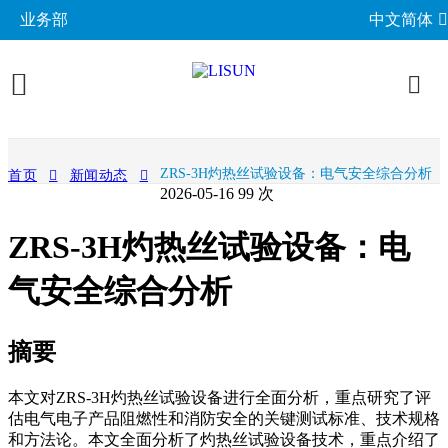
业务部
中文简体
产品展示
ZRS-3H灼热丝试验设备：电气安全综合分析
首页
新闻动态
2026-05-16
99 次
照明与光度测试
行业应用
ZRS-3H灼热丝试验设备：电
分布光度计系统
EMC电磁兼容
LED与灯具测试方案
相关标准
积分球光谱辐射计系统
气安全综合分析
EMI电磁干扰测试系统
LM-79与LM-80测试方案
环境试验箱
GB 中国国家标准
成功案例
LED老化与热阻测试
EMS电磁抗扰度测试仪
LED驱动测试方案
高低温湿热试验箱
电气安规测试
IEC国际电工委员会
摘要
关于力汕
光生物安全与蓝光危害
交流与直流测试电源
家用电器测试方案
IP防水防尘测试设备
阻燃与防火测试设备
机械力学与量规
ISO国际标准化组织
电子目录
其他LED测试设备
本文对ZRS-3H灼热丝试验设备进行全面分析，重点研究了评
联系我们
移动与网络测试方案
耐候与腐蚀测试
安规测试仪
机械力学测试机
CIE国际照明委员会
材料与光学分析
估电气电子产品阻燃性和消防安全的关键测试标准、技术规格
新闻动态
和方法论。本文全面分析了灼热丝试验设备技术，重点介绍了
汽车电子测试方案
电子元器件测试