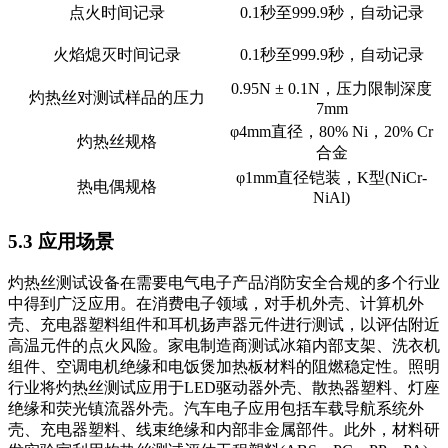
点火时间记录
0.1秒至999.9秒，自动记录
火焰熄灭时间记录
0.1秒至999.9秒，自动记录
0.95N ± 0.1N，压力限制深度
灼热丝对测试样品的压力
7mm
φ4mm直径，80% Ni，20% Cr
灼热丝规格
合金
φ1mm直径铠装，K型(NiCr-
热电偶规格
NiAl)
5.3 应用场景
灼热丝测试设备在需要电气电子产品消防安全合规的多个行业
中得到广泛应用。在消费电子领域，对手机外壳、计算机外
壳、充电器塑料组件和耳机扬声器元件进行测试，以评估附近
高温元件的点火风险。家电制造商测试冰箱内部支架、洗衣机
组件、空调电机绝缘和电饭煲加热板材料的阻燃稳定性。照明
行业将灼热丝测试应用于LED驱动器外壳、散热器塑料、灯座
绝缘和荧光镇流器外壳。汽车电子应用包括车载导航系统外
壳、充电器塑料、线束绝缘和内部非金属部件。此外，材料研