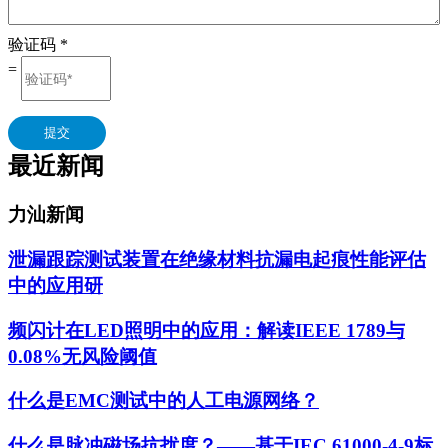
验证码
*
=
提交
最近新闻
力汕新闻
泄漏跟踪测试装置在绝缘材料抗漏电起痕性能评估
中的应用研
频闪计在LED照明中的应用：解读IEEE 1789与
0.08%无风险阈值
什么是EMC测试中的人工电源网络？
什么是脉冲磁场抗扰度？——基于IEC 61000-4-9标