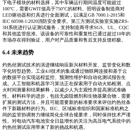
下电子模块的材料选择，其中车辆运行期间温度可能超过
100°C，需要GWIT值高于750°C的材料。照明设备制造商对
LED驱动器和灯具进行全面测试，以满足GB 7000.1-2015和
IEC 60598-1:2020消防安全要求。第三方测试实验室实施ZRS-
3H系统进行认证测试服务，支持制造商寻求SGS、UL、CQC
和其他监管批准。该设备的可靠性和重复性已通过超过10年的
市场存在得到验证，用户对产品质量和售后支持反馈积极。
6.4 未来趋势
灼热丝测试技术的演进继续响应新兴材料开发、监管变化和数
字化转型趋势。工业4.0技术的集成通过物联网连接和基于云
的数据平台实现远程监控、预测性维护和自动化测试报告生
成。人工智能和机器学习算法正在探索用于自动火焰检测、点
火时间测量和结果解释，以减少人为主观性并提高测试准确
性。材料科学的进步，包括无卤阻燃剂和生物基聚合物，需要
扩展的测试方法，并且可能需要新的标准要求来评估灼热丝条
件下新颖材料的行为。IEC、区域标准组织和国家标准机构之
间的监管协调努力继续简化全球合规要求，同时保持技术严谨
性。对电动汽车电池安全日益增长的关注为高压电气系统中的
灼热丝测试应用带来了新的挑战和机遇。