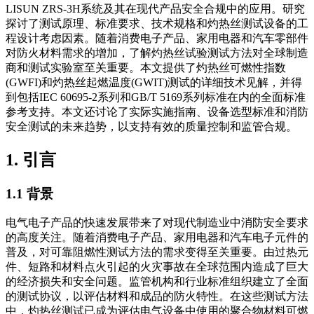
插头插座与线缆测试
EN欧洲标准
RoHS与元素分析仪
LISUN ZRS-3H系统及其在现代产品安全合规中的应用。研究
关于我们
音视频与IT测试方案
探讨了测试原理、标准要求、技术规格和灼热丝测试设备的工
标准试验指与探针
插头插座量规
UL美国标准
颜色与光泽度测试仪
程设计考虑因素。随着消费电子产品、家用电器和汽车零部件
线缆测试方案
对防火材料需求的增加，了解灼热丝试验测试方法对全球制造
其他分析仪
商和测试实验室至关重要。本文提供了灼热丝可燃性指数
插头插座测试方案
(GWFI)和灼热丝起燃温度(GWIT)测试的详细技术见解，并得
到包括IEC 60695-2系列和GB/T 5169系列标准在内的全面标准
电源开关测试方案
参考支持。本文还讨论了实际实施指南、设备选型标准和消防
安全测试的未来趋势，以支持有效的质量控制和监管合规。
变压器测试方案
1. 引言
电动玩具测试方案
电表测试方案
1.1 背景
电动工具测试方案
电气电子产品的快速发展带来了对现代制造业中消防安全要求
的高度关注。随着消费电子产品、家用电器和汽车电子元件的
普及，对可靠阻燃性测试方法的需求变得至关重要。由过热元
件、短路和材料点火引起的火灾事故在全球范围内造成了巨大
的经济损失和安全问题。监管机构和行业标准组织建立了全面
的测试协议，以评估材料和成品的防火特性。在这些测试方法
中，灼热丝测试已成为评估电气设备中使用的聚合物材料可燃